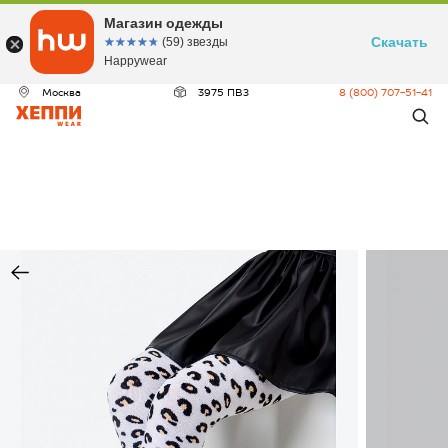
Магазин одежды
Скачать
☆☆☆☆☆
★★★★★
(59) звезды
Happywear
Москва
3975 ПВЗ
8 (800) 707-51-41
ДЕО