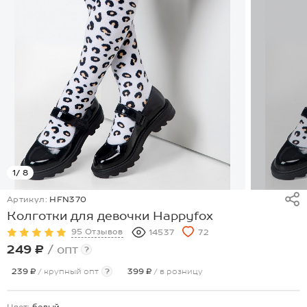
1
/ 8
Артикул:
HFN370
Колготки для девочки Happyfox
95 Отзывов
14537
72
249 ₽
/ опт
?
239 ₽
/ крупный опт
?
399 ₽
/ в розницу