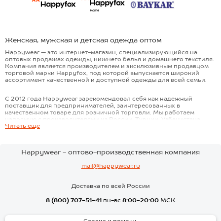
Женская, мужская и детская одежда оптом
Happywear — это интернет-магазин, специализирующийся на
оптовых продажах одежды, нижнего белья и домашнего текстиля.
Компания является производителем и эксклюзивным продавцом
торговой марки Happyfox, под которой выпускается широкий
ассортимент качественной и доступной одежды для всей семьи.
С 2012 года Happywear зарекомендовал себя как надежный
поставщик для предпринимателей, заинтересованных в
качественном товаре для розничной торговли. Мы работаем
напрямую с производителями из России, Турции, Узбекистана,
Читать еще
Кыргызстана и Китая, что позволяет нам контролировать качество
на всех этапах и предлагать конкурентные цены.
Happywear - оптово-производственная компания
Наш ассортимент насчитывает более 2000 моделей
mail@happywear.ru
Женская одежда представлена практичными моделями
для любого случая: для дома, работы, спорта и
Доставка по всей России
праздничных выходов. В категории можно найти платья,
8 (800) 707-51-41
пн-вс
8:00-20:00
МСК
блузы, брюки, джемперы, кардиганы, футболки, толстовки
и многое другое. Отдельного внимания заслуживают