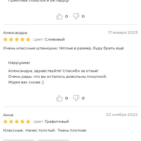
Приятных покупок и be happy!
0
0
17 января 2023
Александра
Цвет:
Сливовый
Очень классные штанишки, тёплые в размер, буду брать ещё
Happywear
Александра, здравствуйте! Спасибо за отзыв!
Очень рады, что вы остались довольны покупкой.
Ждем вас снова :)
0
0
22 ноября 2022
Анна
Цвет:
Графитовый
Классные.. Начес толстый. Ткань плотная