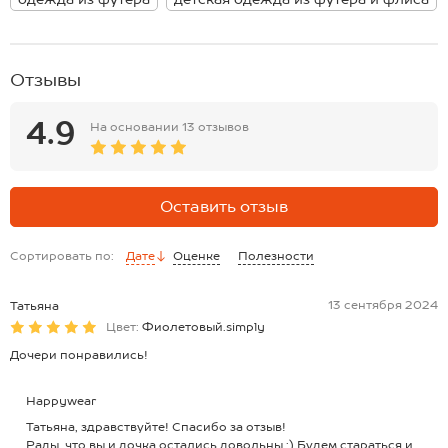
Отзывы
4.9
На основании
13 отзывов
Оставить отзыв
Сортировать по:
Дате
Оценке
Полезности
13 сентября 2024
Татьяна
Цвет:
Фиолетовый.simply
Дочери понравились!
Happywear
Татьяна, здравствуйте! Спасибо за отзыв!
Рады, что вы и дочка остались довольны :) Будем стараться и