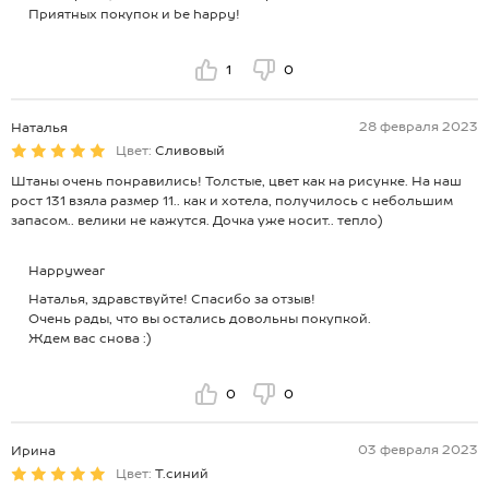
Приятных покупок и be happy!
1
0
28 февраля 2023
Наталья
Цвет:
Сливовый
Штаны очень понравились! Толстые, цвет как на рисунке. На наш
рост 131 взяла размер 11.. как и хотела, получилось с небольшим
запасом.. велики не кажутся. Дочка уже носит.. тепло)
Happywear
Наталья, здравствуйте! Спасибо за отзыв!
Очень рады, что вы остались довольны покупкой.
Ждем вас снова :)
0
0
03 февраля 2023
Ирина
Цвет:
Т.синий