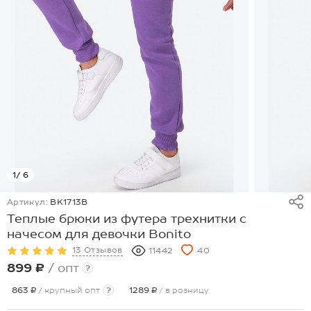
1
/ 6
Артикул:
BK1713B
Теплые брюки из футера трехнитки с
начесом для девочки Bonito
13 Отзывов
11442
40
899 ₽
/ опт
?
863 ₽
/ крупный опт
?
1289 ₽
/ в розницу