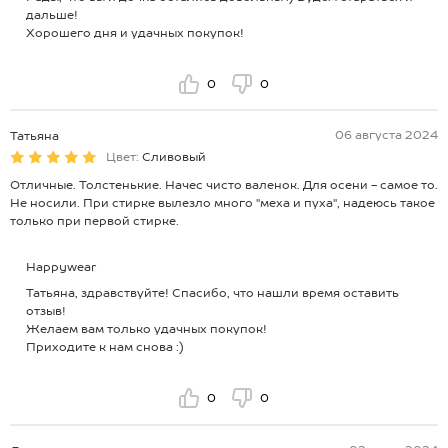
дальше!
Хорошего дня и удачных покупок!
0
0
06 августа 2024
Татьяна
Цвет:
Сливовый
Отличные. Толстенькие. Начес чисто валенок. Для осени - самое то.
Не носили. При стирке вылезло много "меха и пуха", надеюсь такое
только при первой стирке.
Happywear
Татьяна, здравствуйте! Спасибо, что нашли время оставить
отзыв!
Желаем вам только удачных покупок!
Приходите к нам снова :)
0
0