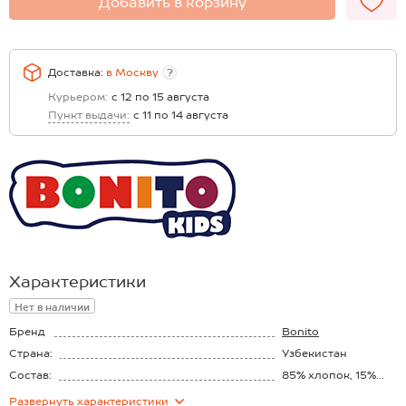
Добавить в корзину
Доставка:
в
Москву
?
Курьером:
с 12 по 15 августа
Пункт выдачи:
с 11 по 14 августа
Характеристики
Нет в наличии
Бренд
Bonito
Страна:
Узбекистан
Состав:
85% хлопок, 15%
полиэстер
Материал:
Футер трёхнитка
Развернуть
характеристики