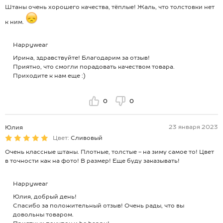
Штаны очень хорошего качества, тёплые! Жаль, что толстовки нет
к ним.
Happywear
Ирина, здравствуйте! Благодарим за отзыв!
Приятно, что смогли порадовать качеством товара.
Приходите к нам еще :)
0
0
23 января 2023
Юлия
Цвет:
Сливовый
Очень классные штаны. Плотные, толстые - на зиму самое то! Цвет
в точности как на фото! В размер! Еще буду заказывать!
Happywear
Юлия, добрый день!
Спасибо за положительный отзыв! Очень рады, что вы
довольны товаром.