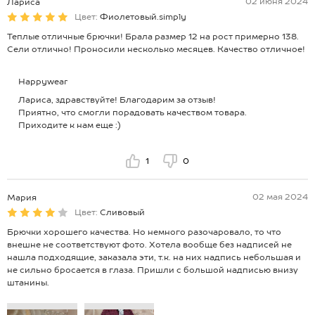
02 июня 2024
Лариса
Цвет:
Фиолетовый.simply
Теплые отличные брючки! Брала размер 12 на рост примерно 138.
Сели отлично! Проносили несколько месяцев. Качество отличное!
Happywear
Лариса, здравствуйте! Благодарим за отзыв!
Приятно, что смогли порадовать качеством товара.
Приходите к нам еще :)
1
0
02 мая 2024
Мария
Цвет:
Сливовый
Брючки хорошего качества. Но немного разочаровало, то что
внешне не соответствуют фото. Хотела вообще без надписей не
нашла подходящие, заказала эти, т.к. на них надпись небольшая и
не сильно бросается в глаза. Пришли с большой надписью внизу
штанины.