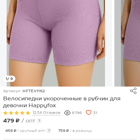
1
/ 9
Артикул:
HFTEV1162
Велосипедки укороченные в рубчик для
девочки Happyfox
1234 Отзывов
8796
31
479 ₽
/ опт
?
459 ₽
/ крупный опт
?
759 ₽
/ в розницу