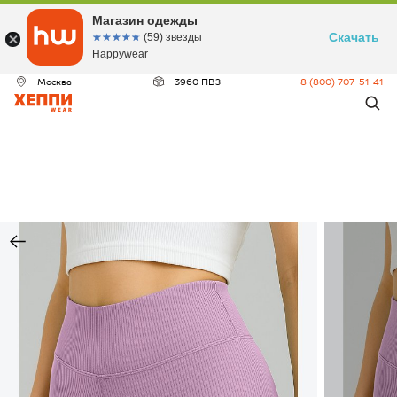
Магазин одежды
Скачать
☆☆☆☆☆
★★★★★
(59) звезды
Happywear
Москва
3960 ПВЗ
8 (800) 707-51-41
ДЕО