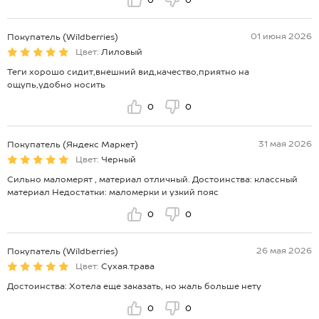
01 июня 2026
Покупатель (Wildberries)
Цвет:
Лиловый
Теги хорошо сидит,внешний вид,качество,приятно на
ощупь,удобно носить
0
0
31 мая 2026
Покупатель (Яндекс Маркет)
Цвет:
Черный
Сильно маломерят , материал отличный. Достоинства: классный
материал Недостатки: маломерки и узкий пояс
0
0
26 мая 2026
Покупатель (Wildberries)
Цвет:
Сухая.трава
Достоинства: Хотела еще заказать, но жаль больше нету
0
0