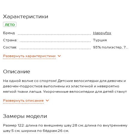
Характеристики
ЛЕТО
Бренд
Happyfox
Страна:
Турция
Состав:
93% полиэстер, 7%
лайкра
Материал:
Лапша
Развернуть
характеристики
Описание
На одной волне со спортом! Детские велосипедки для девочек и
девочек-подростков выполнены из эластичной и невероятно
мягкой ткани лапша. Укороченные велосипедки для детей станут
отличным решением для спортивных занятий и повседневных
Развернуть
описание
летних прогулок. Высокая посадка, мягкая резинка, плоские швы,
нежный фактурный рубчик – всё для комфорта ребенка!
Благодаря полиэстеру и лайкре в составе легкая трикотажная
Замеры модели
ткань отлично тянется и идеально подходит для лета.
Широкая эластичная резинка нежно прилегает и не сдавливает
Размер 122: длина по внешнему шву:28 см; длина по внутреннему
живот. Благодаря облегающему крою лиловые велосипедки в
шву:5 см; ширина по бёдрам:26 см.