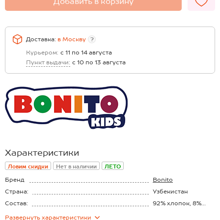
Добавить в корзину
Доставка:
в
Москву
?
Курьером:
с 11 по 14 августа
Пункт выдачи:
с 10 по 13 августа
Характеристики
Ловим скидки
Нет в наличии
ЛЕТО
Бренд
Bonito
Страна:
Узбекистан
Состав:
92% хлопок, 8%
лайкра
Материал:
Футер двунитка
Развернуть
характеристики