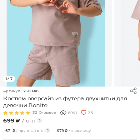
1
/ 7
Артикул:
SS6048
Костюм оверсайз из футера двухнитки для
девочки Bonito
32 Отзывов
6991
35
699 ₽
/ опт
?
671 ₽
/ крупный опт
?
979 ₽
/ в розницу