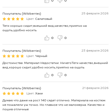
0
0
25 февраля 2026
Покупатель (Wildberries)
Цвет:
Салатовый
Теги хорошо сидит,внешний вид,качество,приятно на
ощупь,удобно носить
0
0
23 февраля 2026
Покупатель (Wildberries)
Цвет:
Черный
Достоинства: Материал Недостатки: НичегоТеги качество,внешний
вид,хорошо сидит,удобно носить,приятно на ощупь
0
0
21 февраля 2026
Покупатель (Wildberries)
Цвет:
Хаки
Думаю что даже на рост 140 сядет отлично. Материала на костюм
не пожалели уж точно. Но главное что не маломерка. Качество и
пошив отличные