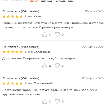
бёдрам:52 см.
Размер 164: футболка:длина:64 см; ширина:55 см; длина рукава
внеш.шва:19,5 см; длина рукава внут.шва:16 см.
05 мая 2026
Покупатель (Wildberries)
шорты:длина внеш.шва:46 см; длина внутр.шва:20 см; ширина по
Цвет:
Хаки
бёдрам:54 см.
Отличный комплект, качество на высоте, как и положено, футболка
*замеры выборочные, могут незначительно отличаться.
тоньше, шорты плотнее. В размер, рекомендую
0
0
09 марта 2026
Покупатель (Wildberries)
Цвет:
Салатовый
Достоинства: Понравился костюм, большемерит
0
0
07 марта 2026
Покупатель (Wildberries)
Цвет:
Фиолетовый
Достоинства: Хороший костюм, больше мерить но у нас внучка
крупная подошел хорошо
0
0