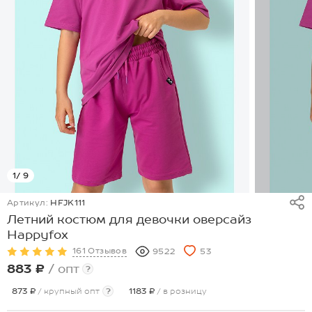
1
/ 9
Артикул:
HFJK111
Летний костюм для девочки оверсайз
Happyfox
161 Отзывов
9522
53
883 ₽
/ опт
?
873 ₽
/ крупный опт
?
1183 ₽
/ в розницу