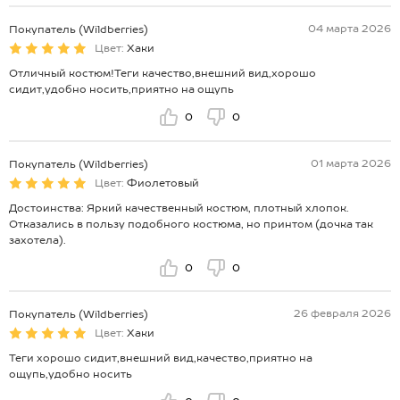
04 марта 2026
Покупатель (Wildberries)
Цвет:
Хаки
Отличный костюм!Теги качество,внешний вид,хорошо
сидит,удобно носить,приятно на ощупь
0
0
01 марта 2026
Покупатель (Wildberries)
Цвет:
Фиолетовый
Достоинства: Яркий качественный костюм, плотный хлопок.
Отказались в пользу подобного костюма, но принтом (дочка так
захотела).
0
0
26 февраля 2026
Покупатель (Wildberries)
Цвет:
Хаки
Теги хорошо сидит,внешний вид,качество,приятно на
ощупь,удобно носить