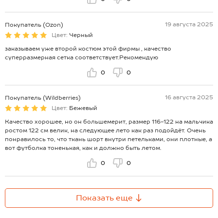
19 августа 2025
Покупатель (Ozon)
Цвет:
Черный
заказываем уже второй костюм этой фирмы , качество
суперразмерная сетка соответствует.Рекомендую
0
0
16 августа 2025
Покупатель (Wildberries)
Цвет:
Бежевый
Качество хорошее, но он большемерит, размер 116-122 на мальчика
ростом 122 см велик, на следующее лето как раз подойдёт. Очень
понравилось то, что ткань шорт внутри петельками, они плотные, а
вот футболка тоненькая, как и должно быть летом.
0
0
Показать еще