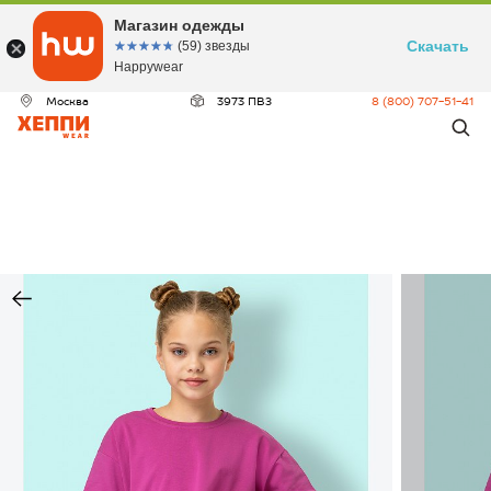
Магазин одежды
Скачать
☆☆☆☆☆
★★★★★
(59) звезды
Happywear
Москва
3973 ПВЗ
8 (800) 707-51-41
ДЕО