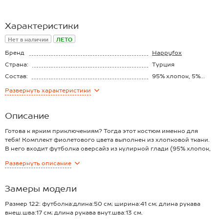
Характеристики
Нет в наличии
ЛЕТО
Бренд
Happyfox
Страна:
Турция
Состав:
95% хлопок, 5%
эластан
Материал:
Кулирная гладь
Развернуть
характеристики
Описание
Готова к ярким приключениям? Тогда этот костюм именно для
тебя! Комплект фиолетового цвета выполнен из хлопковой ткани.
В него входит футболка оверсайз из кулирной глади (95% хлопок,
5% эластан) и шорты прямого кроя из футера (77% хлопок, 18%
Развернуть
описание
полиэстер, 5% лайкра).
Трикотаж из хлопка мягкий и приятный к телу, он легко
пропускает воздух и дарит комфорт. Небольшое добавление
Замеры модели
синтетики увеличивает прочность ткани. Однотонный спортивный
костюм для девочек и подростков выдерживает частые стирки,
Размер 122: футболка:длина:50 см; ширина:41 см; длина рукава
прекрасно сохраняет форму и цвет.
внеш.шва:17 см; длина рукава внут.шва:13 см.