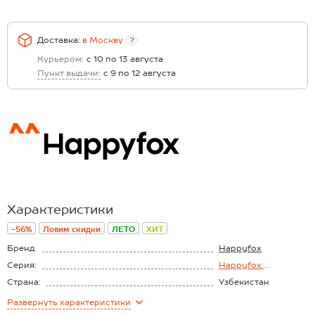
Доставка:
в
Москву
?
Курьером:
с 10 по 13 августа
Пункт выдачи:
с 9 по 12 августа
Характеристики
-56%
Ловим скидки
ЛЕТО
ХИТ
Бренд
Happyfox
Серия:
Happyfox:
Нежность муслина
Страна:
Узбекистан
Состав:
100% хлопок
Развернуть
характеристики