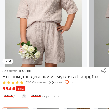
1
/ 14
Артикул:
HF00181
Костюм для девочки из муслина Happyfox
598 Отзывов
2718
11
594 ₽
-56%
849 ₽
/ опт
?
1359 ₽
/ в розницу