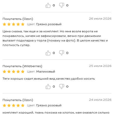
0
0
26 июля 2026
Покупатель (Ozon)
Цвет:
Грязно.розовый
Цена сказка, так еще и за комплект. Но мне возле ворота не
понравилось, ничем не зафиксировали, вечно при движении
вылазит подкладка у горла (покажу на фото). В целом качество и
плотность супер.
0
0
25 июля 2026
Покупатель (Wildberries)
Цвет:
Малиновый
Теги хорошо сидит,внешний вид,качество,удобно носить
0
0
24 июля 2026
Покупатель (Ozon)
Цвет:
Грязно.розовый
комплект хороший, ткань похожа на хлопок, нам оказался сильно