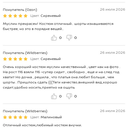
26 июля 2026
Покупатель (Ozon)
Цвет:
Сиреневый
Муслин прекрасен! Костюм отличный.. шорты изнашиваются
быстрее, но это в порядке вещей..
0
0
26 июля 2026
Покупатель (Wildberries)
Цвет:
Сиреневый
Очень хороший костюм муслин качественный , цвет как на фото .
На рост 116 взяли 116 -супер сидит , свободно , еще и на след год
хватит Но дочка , решила , что платья она любит больше , чем
шорты . Пришлось сдать (((Теги качество,внешний вид,хорошо
сидит,удобно носить,приятно на ощупь
0
0
26 июля 2026
Покупатель (Wildberries)
Цвет:
Малиновый
Отличный костюм,любимый костюм внучки.