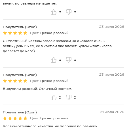
велик, но размера меньше нет.
0
0
23 июля 2026
Покупатель (Ozon)
Цвет:
Грязно.розовый
Симпатичный костюм,взяла с запасом,но оказался очень
велик.Дочь 115 см, её в костюм две влезет Будем ждать,когда
дорастет до него)
0
0
23 июля 2026
Покупатель (Ozon)
Цвет:
Грязно.розовый
Выкупили розовый. Отличный костюм.
0
0
21 июля 2026
Покупатель (Ozon)
Цвет:
Грязно.розовый
Костюм отличного качества, не подошёл по размеру