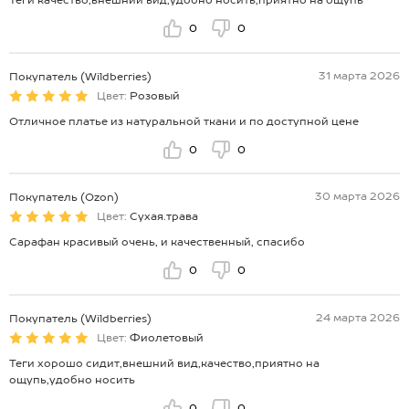
Теги качество,внешний вид,удобно носить,приятно на ощупь
0
0
31 марта 2026
Покупатель (Wildberries)
Цвет:
Розовый
Отличное платье из натуральной ткани и по доступной цене
0
0
30 марта 2026
Покупатель (Ozon)
Цвет:
Сухая.трава
Сарафан красивый очень, и качественный, спасибо
0
0
24 марта 2026
Покупатель (Wildberries)
Цвет:
Фиолетовый
Теги хорошо сидит,внешний вид,качество,приятно на
ощупь,удобно носить
0
0