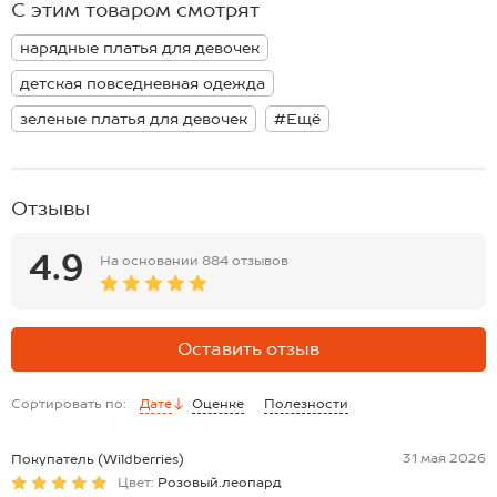
С этим товаром смотрят
и активного отдыха. Подростковое платье идеально для
повседневных прогулок летом. Благодаря широкому размерному
нарядные платья для девочек
ряду детское платье также подойдет малышкам и поможет создать
милый образ для детского сада.
детская повседневная одежда
Модель Василиса, рост 117 см, параметры 52-53-60 см. На ней
размер 128.
зеленые платья для девочек
#Ещё
Отзывы
4.9
На основании
884 отзывов
Оставить отзыв
Сортировать по:
Дате
Оценке
Полезности
31 мая 2026
Покупатель (Wildberries)
Цвет:
Розовый.леопард