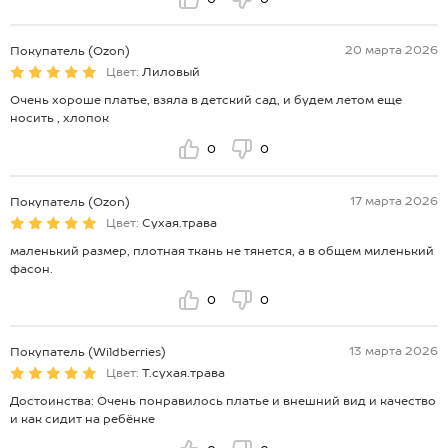
20 марта 2026
Покупатель (Ozon)
Цвет:
Лиловый
Очень хороше платье, взяла в детский сад, и будем летом еще
носить , хлопок
0
0
17 марта 2026
Покупатель (Ozon)
Цвет:
Сухая.трава
маленький размер, плотная ткань не тянется, а в общем миленький
фасон.
0
0
13 марта 2026
Покупатель (Wildberries)
Цвет:
Т.сухая.трава
Достоинства: Очень понравилось платье и внешний вид и качество
и как сидит на ребёнке