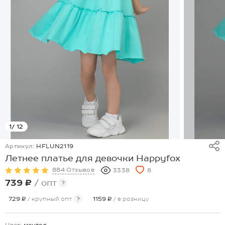
1
/ 12
Артикул:
HFLUN2119
Летнее платье для девочки Happyfox
884 Отзывов
3338
8
739 ₽
/ опт
?
729 ₽
/ крупный опт
?
1159 ₽
/ в розницу