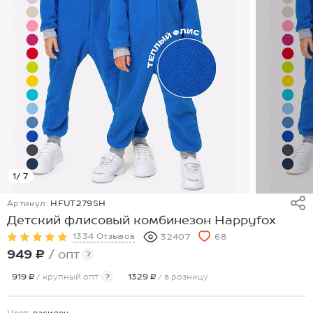
1
/ 7
Артикул:
HFUT279SH
Детский флисовый комбинезон Happyfox
1334 Отзывов
32407
68
949 ₽
/ опт
?
919 ₽
/ крупный опт
?
1329 ₽
/ в розницу