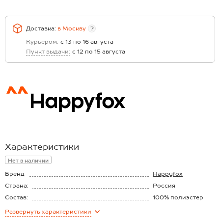
Доставка:
в
Москву
?
Курьером:
с 13 по 16 августа
Пункт выдачи:
с 12 по 15 августа
Характеристики
Нет в наличии
Бренд
Happyfox
Страна:
Россия
Состав:
100% полиэстер
Материал:
Флис
Развернуть
характеристики