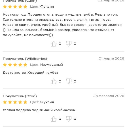
02 марта 2026
Покупатель (Ozon)
Цвет:
Фуксия
Костюму год. Прошел огонь, воду и медные трубы. Реально топ.
Где только в нем ни оказывалась , песок , лужи , грязь , горы.
Классно сшит , очень удобный. Быстро сохнет , все отстирывается
)) Пошла заказывать больший размер, увидела, что отзыва нет
покупайте , не пожалеете)))
0
0
01 марта 2026
Покупатель (Wildberries)
Цвет:
Изумрудный
Достоинства: Хороший комбез
0
0
28 февраля 2026
Покупатель (Ozon)
Цвет:
Фуксия
теплая поддева под зимний комбинезон
0
0