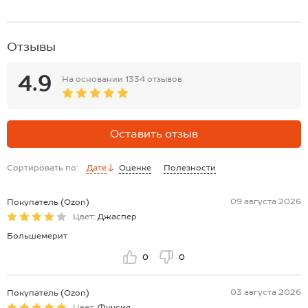
Модель Есения, ее рост 121, параметры 57-52-62 см. На ней
комбинезон 122 размера.
Отзывы
4.9
На основании
1334 отзывов
Оставить отзыв
Сортировать по:
Дате
Оценке
Полезности
09 августа 2026
Покупатель (Ozon)
Цвет:
Джаспер
Большемерит
0
0
03 августа 2026
Покупатель (Ozon)
Цвет:
Фуксия