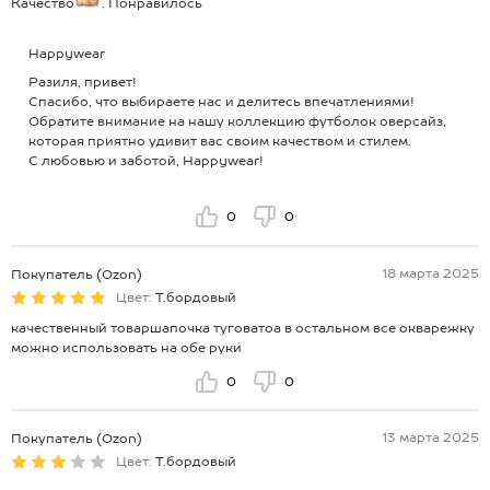
Качество
. Понравилось
Happywear
Разиля, привет!
Спасибо, что выбираете нас и делитесь впечатлениями!
Обратите внимание на нашу коллекцию футболок оверсайз,
которая приятно удивит вас своим качеством и стилем.
С любовью и заботой, Happywear!
0
0
18 марта 2025
Покупатель (Ozon)
Цвет:
Т.бордовый
качественный товаршапочка туговатоа в остальном все окварежку
можно использовать на обе руки
0
0
13 марта 2025
Покупатель (Ozon)
Цвет:
Т.бордовый