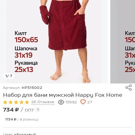
1
/ 7
Артикул:
HF515002
Набор для бани мужской Happy Fox Home
26 Отзывов
13992
27
734 ₽
/ опт
?
1134 ₽
/ в розницу
Цвет:
т.бордовый