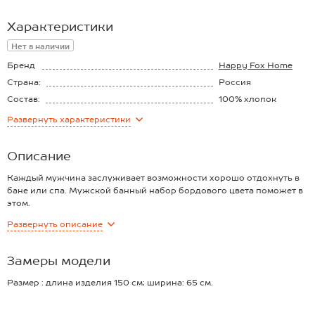
Характеристики
Нет в наличии
Бренд
Happy Fox Home
Страна:
Россия
Состав:
100% хлопок
Материал:
Махровый
Развернуть
характеристики
Плотность ткани:
350 г/м2
Описание
Каждый мужчина заслуживает возможности хорошо отдохнуть в
бане или спа. Мужской банный набор бордового цвета поможет в
этом.
В комплект входят: банное полотенце килт на липучке 160х65,
Развернуть
описание
рукавица 25х13 и шапочка 31х19. Набор выполнен из 100% хлопка.
Махровая ткань высокой плотности (350 г/м2) очень приятна к
телу. Хорошо впитывает влагу и быстро сохнет. В темно-красном
Замеры модели
килте будет комфортно и дома после душа, и на даче в парной.
Хлопковое полотенце на резинке имеет удобную застежку-
Размер : длина изделия 150 см; ширина: 65 см.
липучку, с помощью которой регулируется размер от 44 до 56,
накладной карман. Шапочка предотвращает чрезмерный перегрев