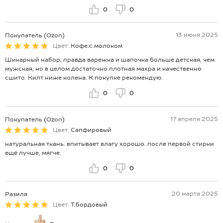
0
0
13 июня 2025
Покупатель (Ozon)
Цвет:
Кофе.с.молоком
Шикарный набор, правда варежка и шапочка больше детская, чем
мужская, но в целом достаточно плотная махра и качественно
сшито. Килт ниже колена. К покупке рекомендую.
0
0
17 апреля 2025
Покупатель (Ozon)
Цвет:
Сапфировый
натуральная ткань. впитывает влагу хорошо. после первой стирки
ещё лучше, мягче.
0
0
20 марта 2025
Разиля
Цвет:
Т.бордовый