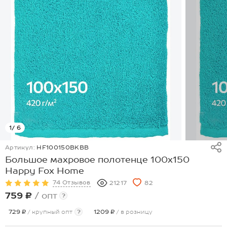
1
/ 6
Артикул:
HF100150BKBB
Большое махровое полотенце 100x150
Happy Fox Home
74 Отзывов
21217
82
759 ₽
/ опт
?
729 ₽
/ крупный опт
?
1209 ₽
/ в розницу