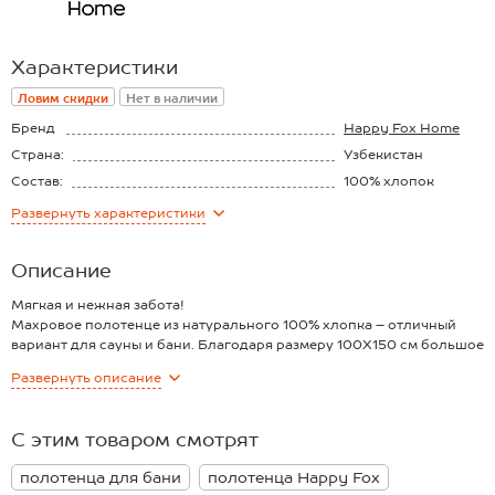
Характеристики
Ловим скидки
Нет в наличии
Бренд
Happy Fox Home
Страна:
Узбекистан
Состав:
100% хлопок
Материал:
Махровый
Развернуть
характеристики
Плотность ткани:
420 г/м2
Описание
Мягкая и нежная забота!
Махровое полотенце из натурального 100% хлопка – отличный
вариант для сауны и бани. Благодаря размеру 100X150 см большое
полотенце подойдет для пляжа и полностью закроет лежак.
Развернуть
описание
Однотонное полотенце представлено в насыщенном цвете
морская волна.
Благодаря приятной к телу фактуре полотенце подходит для
С этим товаром смотрят
взрослых и для детей. Пышный ворс идеально впитывает влагу и
дарит теплые эмоции. Хлопковое полотенце очень прочное и не
полотенца для бани
полотенца Happy Fox
боится частых стирок.