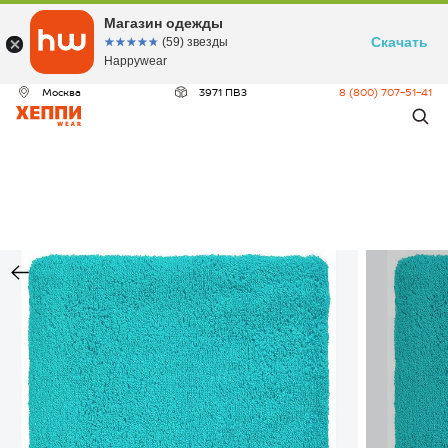
Магазин одежды
Скачать
☆☆☆☆☆
★★★★★
(59) звезды
Happywear
Москва
3971 ПВЗ
8 (800) 707-51-41
ДЕО