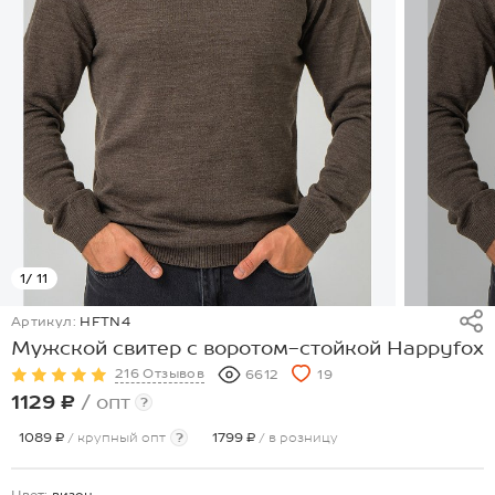
1
/ 11
Артикул:
HFTN4
Мужской свитер с воротом-стойкой Happyfox
216 Отзывов
6612
19
1129 ₽
/ опт
?
1089 ₽
/ крупный опт
?
1799 ₽
/ в розницу