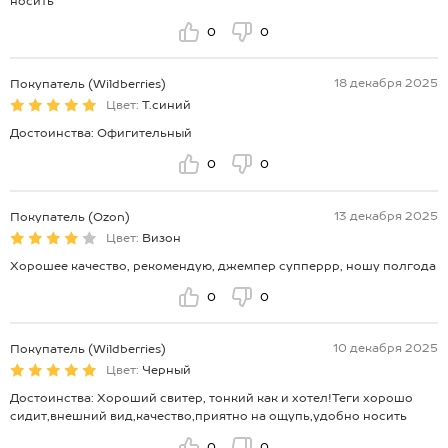
носить
0
0
18 декабря 2025
Покупатель (Wildberries)
Цвет:
Т.синий
Достоинства: Офигительный
0
0
13 декабря 2025
Покупатель (Ozon)
Цвет:
Визон
Хорошее качество, рекомендую, джемпер супперрр, ношу полгода
0
0
10 декабря 2025
Покупатель (Wildberries)
Цвет:
Черный
Достоинства: Хороший свитер, тонкий как и хотел!Теги хорошо
сидит,внешний вид,качество,приятно на ощупь,удобно носить
0
0