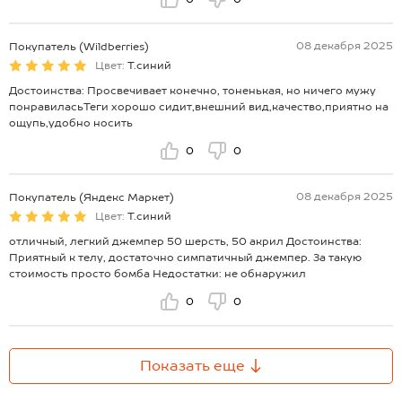
08 декабря 2025
Покупатель (Wildberries)
Цвет:
Т.синий
Достоинства: Просвечивает конечно, тоненькая, но ничего мужу
понравиласьТеги хорошо сидит,внешний вид,качество,приятно на
ощупь,удобно носить
0
0
08 декабря 2025
Покупатель (Яндекс Маркет)
Цвет:
Т.синий
отличный, легкий джемпер 50 шерсть, 50 акрил Достоинства:
Приятный к телу, достаточно симпатичный джемпер. За такую
стоимость просто бомба Недостатки: не обнаружил
0
0
Показать еще