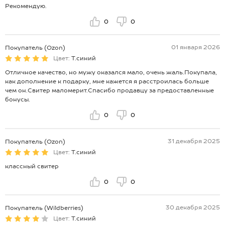
Рекомендую.
0
0
01 января 2026
Покупатель (Ozon)
Цвет:
Т.синий
Отличное качество, но мужу оказался мало, очень жаль.Покупала,
как дополнение к подарку, мне кажется я расстроилась больше
чем он.Свитер маломерит.Спасибо продавцу за предоставленные
бонусы.
0
0
31 декабря 2025
Покупатель (Ozon)
Цвет:
Т.синий
классный свитер
0
0
30 декабря 2025
Покупатель (Wildberries)
Цвет:
Т.синий