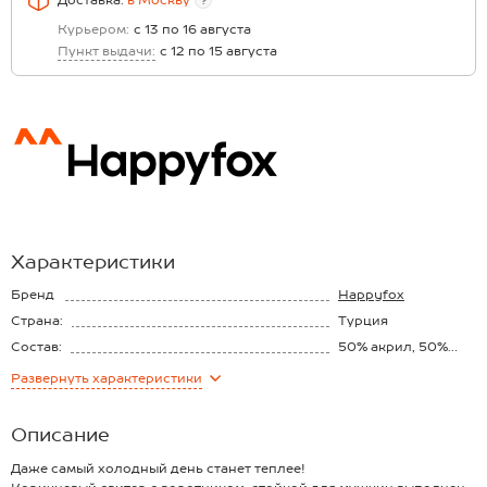
Доставка:
в
Москву
?
Курьером:
с 13 по 16 августа
Пункт выдачи:
с 12 по 15 августа
Характеристики
Бренд
Happyfox
Страна:
Турция
Состав:
50% акрил, 50%
шерсть
Материал:
Вязаный трикотаж
Развернуть
характеристики
Описание
Даже самый холодный день станет теплее!