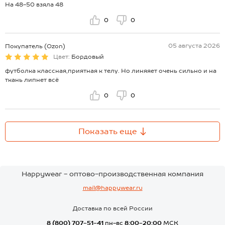
На 48-50 взяла 48
0
0
05 августа 2026
Покупатель (Ozon)
Цвет:
Бордовый
футболка классная,приятная к телу. Но линяяет очень сильно и на
ткань липнет всё
0
0
Показать еще
Happywear - оптово-производственная компания
mail@happywear.ru
Доставка по всей России
8 (800) 707-51-41
пн-вс
8:00-20:00
МСК