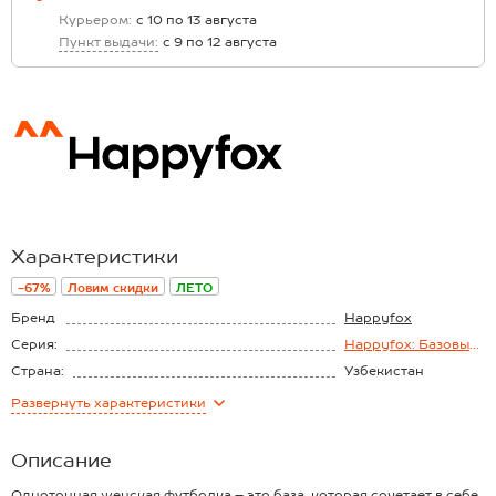
Курьером:
с 10 по 13 августа
Пункт выдачи:
с 9 по 12 августа
Характеристики
-67%
Ловим скидки
ЛЕТО
Бренд
Happyfox
Серия:
Happyfox: Базовые
футболки
Страна:
Узбекистан
Состав:
100% хлопок
Развернуть
характеристики
Материал:
Кулирная гладь
Плотность ткани:
150 г/м2
Описание
Однотонная женская футболка – это база, которая сочетает в себе