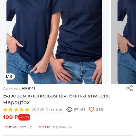
1
/ 8
Артикул:
HF9111
Базовая хлопковая футболка унисекс
Happyfox
30358 Отзывов
87461
288
199 ₽
-67%
399 ₽
/ опт
?
599 ₽
/ в розницу