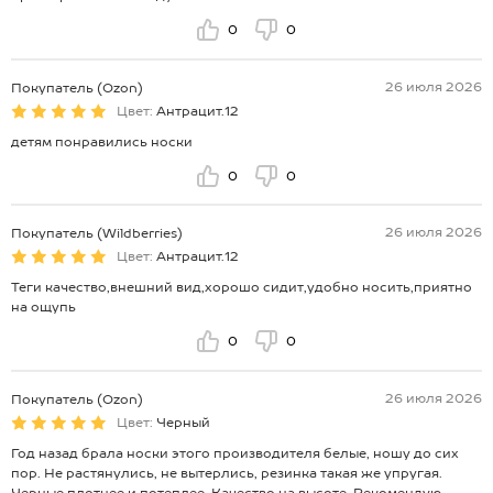
0
0
26 июля 2026
Покупатель (Ozon)
Цвет:
Антрацит.12
детям понравились носки
0
0
26 июля 2026
Покупатель (Wildberries)
Цвет:
Антрацит.12
Теги качество,внешний вид,хорошо сидит,удобно носить,приятно
на ощупь
0
0
26 июля 2026
Покупатель (Ozon)
Цвет:
Черный
Год назад брала носки этого производителя белые, ношу до сих
пор. Не растянулись, не вытерлись, резинка такая же упругая.
Черные плотнее и потеплее. Качество на высоте. Рекомендую