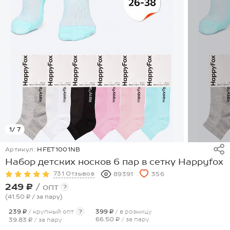
1
/ 7
Артикул:
HFET1001NB
Набор детских носков 6 пар в сетку Happyfox
731 Отзывов
89391
356
249 ₽
/ опт
?
(41.50 ₽
/ за пару
)
239 ₽
/ крупный опт
?
399 ₽
/ в розницу
66.50 ₽
/ за пару
39.83 ₽
/ за пару