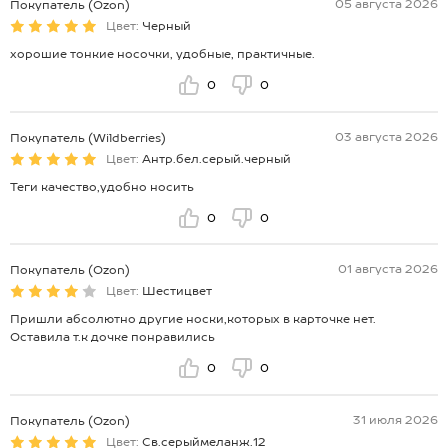
05 августа 2026
Покупатель (Ozon)
Цвет:
Черный
хорошие тонкие носочки, удобные, практичные.
0
0
03 августа 2026
Покупатель (Wildberries)
Цвет:
Антр.бел.серый.черный
Теги качество,удобно носить
0
0
01 августа 2026
Покупатель (Ozon)
Цвет:
Шестицвет
Пришли абсолютно другие носки,которых в карточке нет.
Оставила т.к дочке понравились
0
0
31 июля 2026
Покупатель (Ozon)
Цвет:
Св.серыймеланж.12