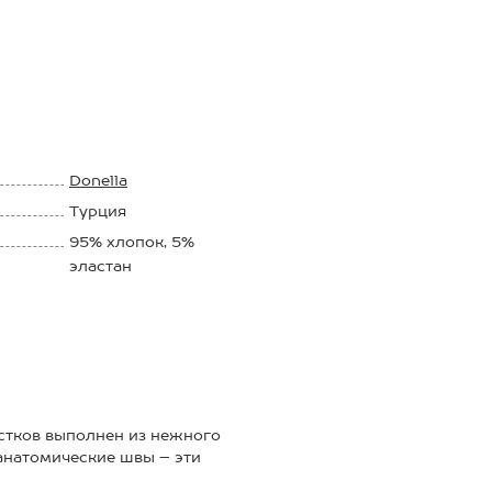
Donella
Турция
95% хлопок, 5%
эластан
остков выполнен из нежного
 анатомические швы – эти
 Слипы представлены в нежных