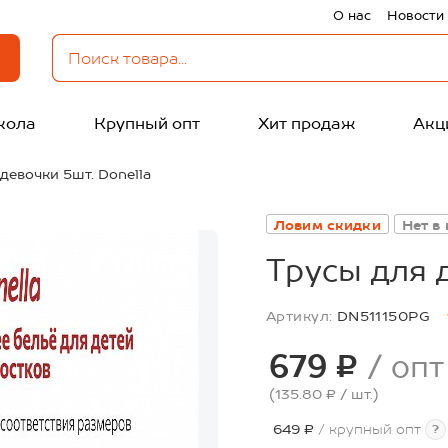
О нас
Новости
кола
Крупный опт
Хит продаж
Акц
девочки 5шт. Donella
Ловим скидки
Нет в
Трусы для 
Артикул:
DN511150PG
679 ₽
/ опт
(135.80 ₽
/ шт.
)
649 ₽
/ крупный опт
?