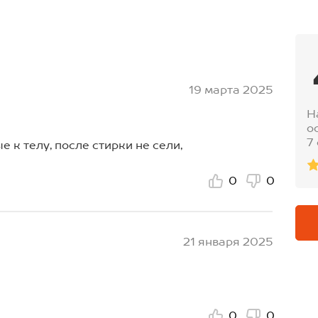
19 марта 2025
Н
о
7
 к телу, после стирки не сели,
0
0
21 января 2025
0
0