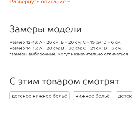
Развернуть
описание
пастельных цветах и украшены милым рисунком Сердеч
Трусы с принтом выполнены из легкой трикотажной тка
воздух. Благодаря добавлению эластана они прочные и 
трусы выдерживают многочисленные стирки, сохраняя ф
Благодаря резинке трусы не сдавливают кожу. Нежная л
Замеры модели
деликатных зонах.
Комплект трусов из турецкого трикотажа 5 шт. отлично
Размер 12-13: A - 26 см; B - 28 см; C - 19 см; D - 6 см.
домашнего отдыха и сна. Подростковые трусики средне
Размер 14-15: A - 28 см; B - 30 см; C - 21 см; D - 6 см.
повседневных прогулок, танцев и гимнастики.
*замеры выборочные, могут незначительно отличаться.
С этим товаром смотрят
детское нижнее бельё
нижнее бельё
детск