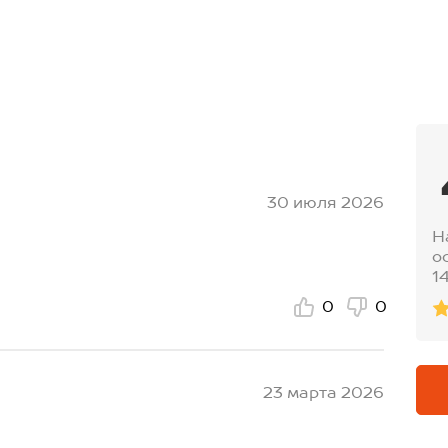
шва: 63 см; Ширина по бедрам:
 рукава внешняя: 53 см; Длина
ва: 65 см; Ширина по бедрам:
 рукава внешняя: 55 см; Длина
ва: 67 см; Ширина по бедрам:
30 июля 2026
а рукава внешняя:57 см; Длина
Н
ва: 69 см; Ширина по бедрам:
о
1
0
0
23 марта 2026