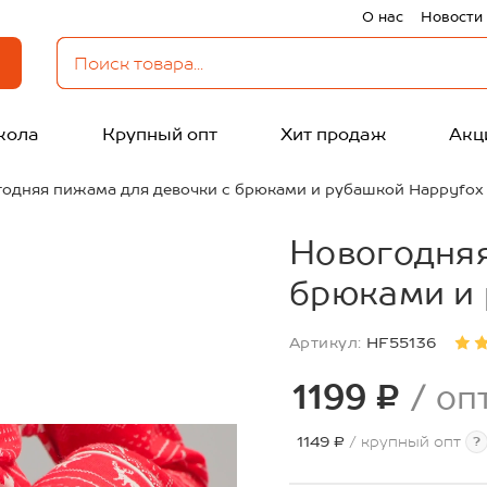
О нас
Новости
кола
Крупный опт
Хит продаж
Акц
одняя пижама для девочки с брюками и рубашкой Happyfox
Новогодняя
брюками и
Артикул:
HF55136
1199 ₽
/ оп
1149 ₽
/ крупный опт
?