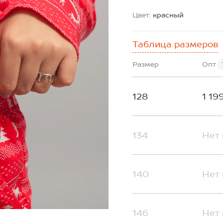
Цвет:
красный
Таблица размеров
Размер
Опт
128
1 19
134
Нет 
140
Нет 
146
Нет 