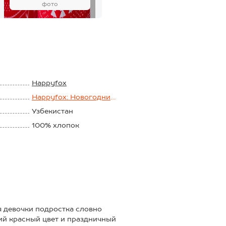
фото
Happyfox
Happyfox: Новогодние
пижамы
Узбекистан
100% хлопок
Кулирная гладь
150 г/м2
я девочки подростка словно
кий красный цвет и праздничный