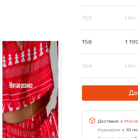
152
Нет 
158
1 19
164
Нет 
До
Доставка:
в
Моск
Курьером:
с 10 по