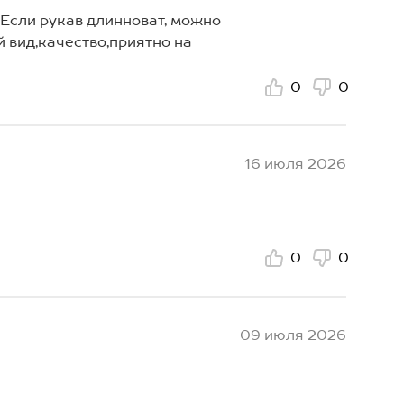
 Если рукав длинноват, можно
й вид,качество,приятно на
0
0
16 июля 2026
0
0
09 июля 2026