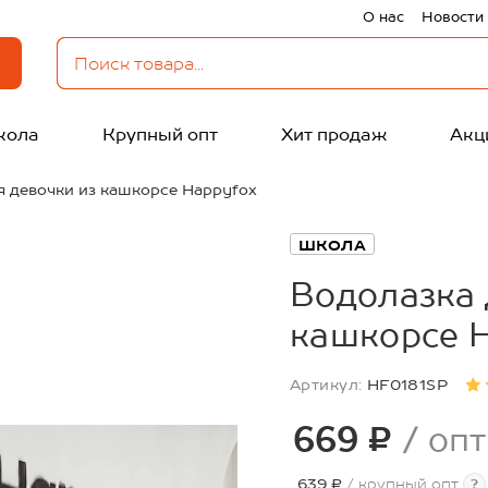
О нас
Новости
кола
Крупный опт
Хит продаж
Акц
я девочки из кашкорсе Happyfox
ШКОЛА
Водолазка 
кашкорсе 
Артикул:
HF0181SP
669 ₽
/ опт
639 ₽
/ крупный опт
?