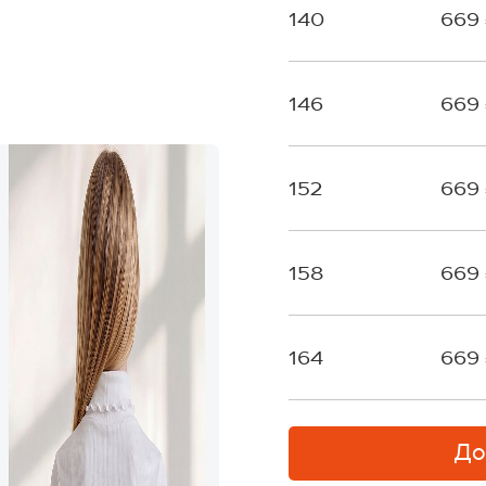
140
669
146
669
152
669
158
669
164
669
До