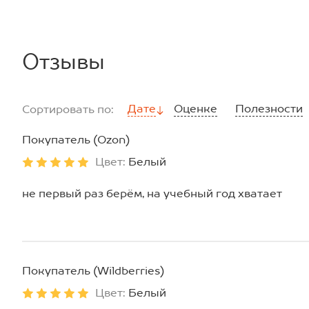
Размер 164: длина:62 см; ширина:40 см; длина рукава вн
внутренняя:42 см.
*замеры выборочные, могут незначительно отличаться.
Отзывы
Дате
Оценке
Полезности
Сортировать по:
Покупатель (Ozon)
Цвет:
Белый
не первый раз берём, на учебный год хватает
Покупатель (Wildberries)
Цвет:
Белый