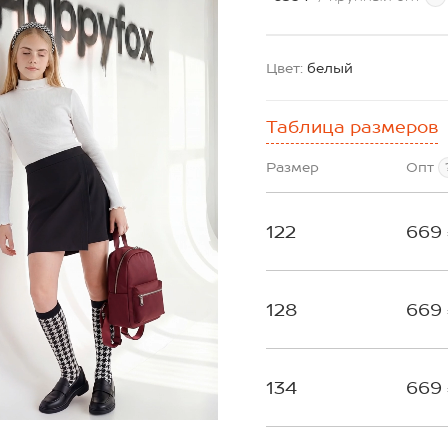
Цвет:
белый
Таблица размеров
Размер
Опт
122
669
128
669
134
669