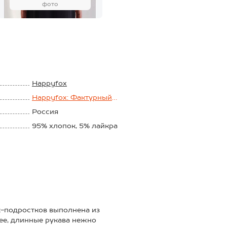
фото
Happyfox
Happyfox: Фактурный
рубчик кашкорсе
Россия
95% xлопок, 5% лайкра
Кашкорсе
260 г/м2
ек-подростков выполнена из
ее, длинные рукава нежно