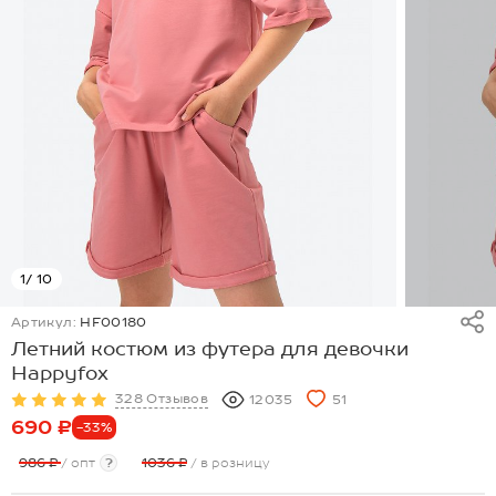
1
/ 10
Артикул:
HF00180
Летний костюм из футера для девочки
Happyfox
328 Отзывов
12035
51
690 ₽
-33%
986 ₽
/ опт
?
1036 ₽
/ в розницу