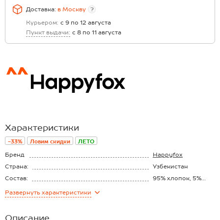
Доставка:
в
Москву
?
Курьером:
с 9 по 12 августа
Пункт выдачи:
с 8 по 11 августа
Характеристики
-33%
Ловим скидки
ЛЕТО
Бренд
Happyfox
Страна:
Узбекистан
Состав:
95% хлопок, 5%
эластан
Материал:
Футер
Развернуть
характеристики
Плотность ткани:
220 г/м2
Описание