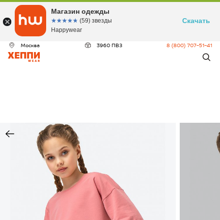
Магазин одежды
Скачать
☆☆☆☆☆
★★★★★
(59) звезды
Happywear
Москва
3960 ПВЗ
8 (800) 707-51-41
ДЕО