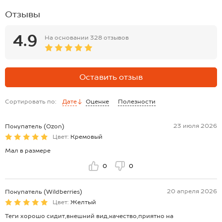
Размер 152: футболка:длина:52 см; ширина:49 см; длина рукава
Отзывы
внеш.шва:37 см; длина рукава внут.шва:13 см.
шорты:длина внеш.шва:43 см; длина внутр.шва:19 см; ширина по
бёдрам:42 см.
4.9
На основании
328 отзывов
*замеры выборочные, могут незначительно отличаться.
Оставить отзыв
Сортировать по:
Дате
Оценке
Полезности
23 июля 2026
Покупатель (Ozon)
Цвет:
Кремовый
Мал в размере
0
0
20 апреля 2026
Покупатель (Wildberries)
Цвет:
Желтый
Теги хорошо сидит,внешний вид,качество,приятно на