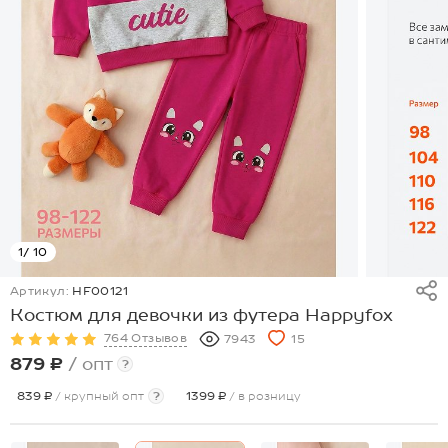
1
/ 10
Артикул:
HF00121
Костюм для девочки из футера Happyfox
764 Отзывов
7943
15
879 ₽
/ опт
?
839 ₽
/ крупный опт
?
1399 ₽
/ в розницу