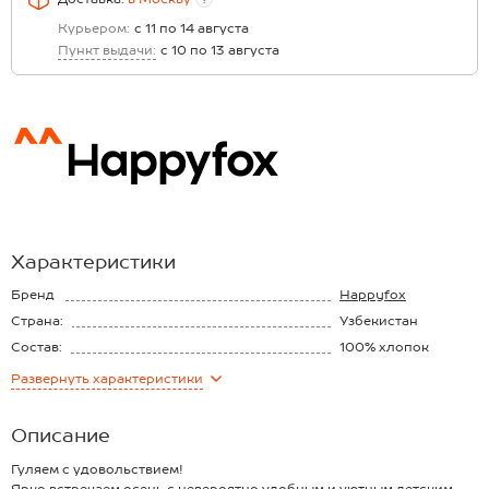
Курьером:
с 11 по 14 августа
Пункт выдачи:
с 10 по 13 августа
Характеристики
Бренд
Happyfox
Страна:
Узбекистан
Состав:
100% хлопок
Материал:
Футер
Развернуть
характеристики
Плотность ткани:
210 г/м2
Описание
Гуляем с удовольствием!