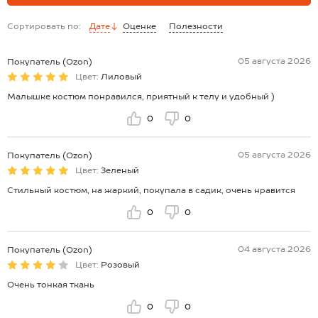
бриджи: длина : 47 см; ширина по бедрам: 35 см.
лосины: длина : 80 см; ширина по бедрам: 36 см.
Сортировать по:
Дате
Оценке
Полезности
Размер 164: футболка: длина: 62 см; ширина: 49 см.
бриджи: длина : 48 см; ширина по бедрам: 36 см.
лосины: длина : 82 см; ширина по бедрам: 37 см.
05 августа 2026
Покупатель (Ozon)
*замеры выборочные, могут незначительно отличаться.
Цвет:
Лиловый
Малышке костюм понравился, приятный к телу и удобный )
0
0
05 августа 2026
Покупатель (Ozon)
Цвет:
Зеленый
Стильный костюм, на жаркий, покупала в садик, очень нравится
0
0
04 августа 2026
Покупатель (Ozon)
Цвет:
Розовый
Очень тонкая ткань
0
0