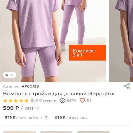
1
/ 12
Артикул:
HF00136
Комплект тройка для девочки Happyfox
886 Отзывов
6874
51
599 ₽
/ опт
?
579 ₽
/ крупный опт
?
959 ₽
/ в розницу