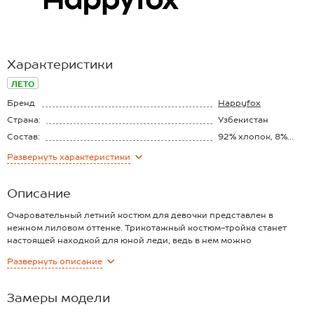
Характеристики
ЛЕТО
Бренд
Happyfox
Страна:
Узбекистан
Состав:
92% xлопок, 8%
лайкра
Материал:
Кулирная гладь
Развернуть
характеристики
Плотность ткани:
180 г/м2
Описание
Очаровательный летний костюм для девочки представлен в
нежном лиловом оттенке. Трикотажный костюм-тройка станет
настоящей находкой для юной леди, ведь в нем можно
отправиться на прогулку, заняться спортом или просто весело
Развернуть
описание
провести время.
Преимущества:
— сиреневый костюм с шортами и лосинами выполнен из
Замеры модели
качественного хлопкового трикотажа плотностью 180 г/м²,