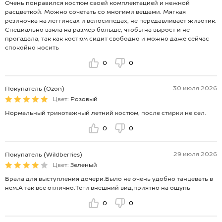
Очень понравился костюм своей комплектацией и нежной
расцветкой. Можно сочетать со многими вещами. Мягкая
резиночка на леггинсах и велосипедах, не передавливает животик.
Специально взяла на размер больше, чтобы на вырост и не
прогадала, так как костюм сидит свободно и можно даже сейчас
спокойно носить
0
0
30 июля 2026
Покупатель (Ozon)
Цвет:
Розовый
Нормальный трикотажный летний костюм, после стирки не сел.
0
0
29 июля 2026
Покупатель (Wildberries)
Цвет:
Зеленый
Брала для выступления дочери.Было не очень удобно танцевать в
нем.А так все отлично.Теги внешний вид,приятно на ощупь
0
0