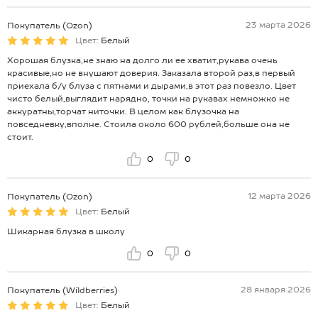
23 марта 2026
Покупатель (Ozon)
Цвет:
Белый
Хорошая блузка,не знаю на долго ли ее хватит,рукава очень
красивые,но не внушают доверия. Заказала второй раз,в первый
приехала б/у блуза с пятнами и дырами,в этот раз повезло. Цвет
чисто белый,выглядит нарядно, точки на рукавах немножко не
аккуратны,торчат ниточки. В целом как блузочка на
повседневку,вполне. Стоила около 600 рублей,больше она не
стоит.
0
0
12 марта 2026
Покупатель (Ozon)
Цвет:
Белый
Шикарная блузка в школу
0
0
28 января 2026
Покупатель (Wildberries)
Цвет:
Белый