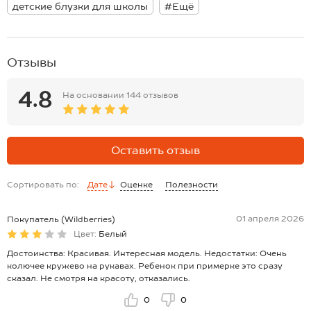
детские блузки для школы
#Ещё
Отзывы
4.8
На основании
144 отзывов
Оставить отзыв
Сортировать по:
Дате
Оценке
Полезности
01 апреля 2026
Покупатель (Wildberries)
Цвет:
Белый
Достоинства: Красивая. Интересная модель. Недостатки: Очень
колючее кружево на рукавах. Ребенок при примерке это сразу
сказал. Не смотря на красоту, отказались.
0
0