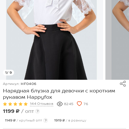
1
/ 9
Артикул:
HF0406
Нарядная блузка для девочки с коротким
рукавом Happyfox
144 Отзывов
8245
76
1199 ₽
/ опт
?
1149 ₽
/ крупный опт
?
1919 ₽
/ в розницу