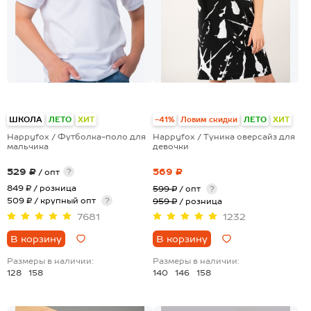
+1
ШКОЛА
ЛЕТО
ХИТ
-41%
Ловим скидки
ЛЕТО
ХИТ
Happyfox / Футболка-поло для
Happyfox / Туника оверсайз для
мальчика
девочки
529 ₽
569 ₽
?
/ опт
849 ₽
/ розница
599 ₽
/ опт
?
509 ₽ / крупный опт
?
959 ₽
/ розница
7681
1232
В корзину
В корзину
Размеры в наличии:
Размеры в наличии:
128
158
140
146
158