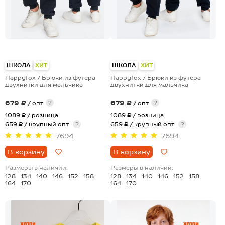
ШКОЛА
ХИТ
ШКОЛА
ХИТ
Happyfox / Брюки из футера
Happyfox / Брюки из футера
двухнитки для мальчика
двухнитки для мальчика
679 ₽
679 ₽
?
?
/ опт
/ опт
1089 ₽
/ розница
1089 ₽
/ розница
659 ₽ / крупный опт
?
659 ₽ / крупный опт
?
7694
7694
В корзину
В корзину
Размеры в наличии:
Размеры в наличии:
128
134
140
146
152
158
128
134
140
146
152
158
164
170
164
170