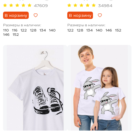
47609
34984
В корзину
В корзину
Размеры в наличии:
Размеры в наличии:
110
116
122
128
134
140
122
128
134
140
146
152
146
152