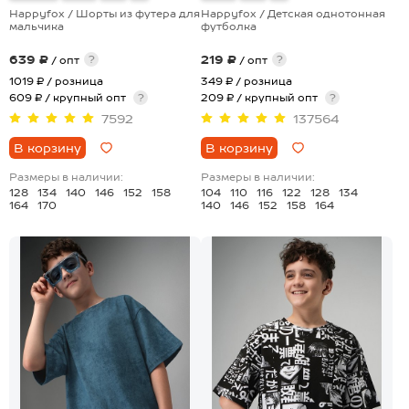
Happyfox / Шорты из футера для
Happyfox / Детская однотонная
мальчика
футболка
639 ₽
219 ₽
?
?
/ опт
/ опт
1019 ₽
/ розница
349 ₽
/ розница
609 ₽ / крупный опт
?
209 ₽ / крупный опт
?
7592
137564
В корзину
В корзину
Размеры в наличии:
Размеры в наличии:
128
134
140
146
152
158
104
110
116
122
128
134
164
170
140
146
152
158
164