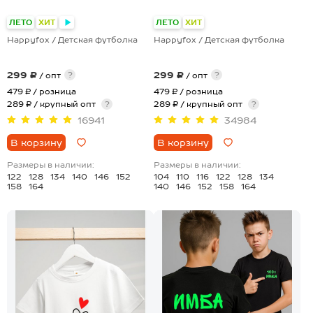
+10
+19
ЛЕТО
ХИТ
ЛЕТО
ХИТ
Happyfox / Детская футболка
Happyfox / Детская футболка
299 ₽
299 ₽
?
?
/ опт
/ опт
479 ₽
/ розница
479 ₽
/ розница
289 ₽ / крупный опт
?
289 ₽ / крупный опт
?
16941
34984
В корзину
В корзину
Размеры в наличии:
Размеры в наличии:
122
128
134
140
146
152
104
110
116
122
128
134
158
164
140
146
152
158
164