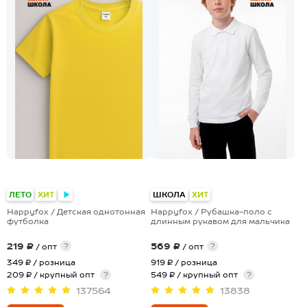
+23
+1
ЛЕТО
ХИТ
ШКОЛА
ХИТ
Happyfox / Детская однотонная
Happyfox / Рубашка-поло с
футболка
длинным рукавом для мальчика
219 ₽
569 ₽
?
?
/ опт
/ опт
349 ₽
/ розница
919 ₽
/ розница
209 ₽ / крупный опт
?
549 ₽ / крупный опт
?
137564
13838