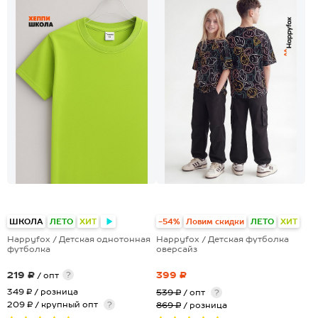
+23
+24
ШКОЛА
ЛЕТО
ХИТ
-54%
Ловим скидки
ЛЕТО
ХИТ
Happyfox / Детская однотонная
Happyfox / Детская футболка
футболка
оверсайз
219 ₽
399 ₽
?
/ опт
349 ₽
/ розница
539 ₽
/ опт
?
209 ₽ / крупный опт
?
869 ₽
/ розница