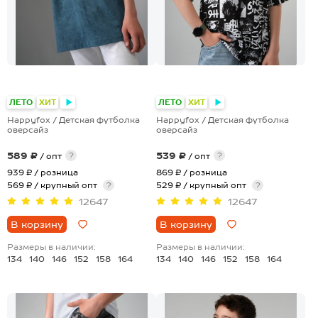
+24
+24
ЛЕТО
ХИТ
ЛЕТО
ХИТ
Happyfox / Детская футболка
Happyfox / Детская футболка
оверсайз
оверсайз
589 ₽
539 ₽
?
?
/ опт
/ опт
939 ₽
/ розница
869 ₽
/ розница
569 ₽ / крупный опт
?
529 ₽ / крупный опт
?
12647
12647
В корзину
В корзину
Размеры в наличии:
Размеры в наличии:
134
140
146
152
158
164
134
140
146
152
158
164