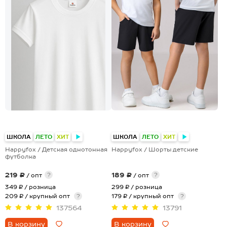
+23
ШКОЛА
ЛЕТО
ХИТ
ШКОЛА
ЛЕТО
ХИТ
Happyfox / Детская однотонная
Happyfox / Шорты детские
футболка
219 ₽
189 ₽
?
?
/ опт
/ опт
349 ₽
/ розница
299 ₽
/ розница
209 ₽ / крупный опт
?
179 ₽ / крупный опт
?
137564
13791
В корзину
В корзину