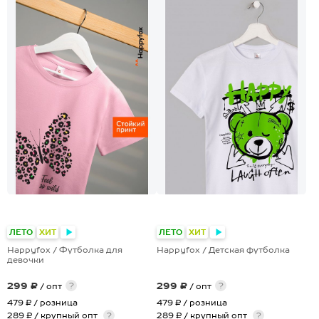
+28
+19
ЛЕТО
ХИТ
ЛЕТО
ХИТ
Happyfox / Футболка для
Happyfox / Детская футболка
девочки
299 ₽
299 ₽
?
?
/ опт
/ опт
479 ₽
/ розница
479 ₽
/ розница
289 ₽ / крупный опт
?
289 ₽ / крупный опт
?