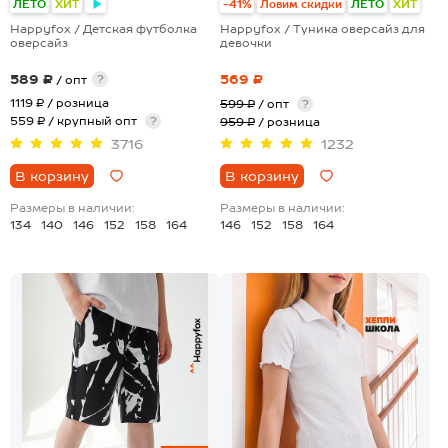
ЛЕТО
ХИТ
-41%
Ловим скидки
ЛЕТО
ХИТ
Happyfox / Детская футболка
Happyfox / Туника оверсайз для
оверсайз
девочки
589 ₽
569 ₽
?
/ опт
1119 ₽
/ розница
599 ₽
/ опт
?
559 ₽ / крупный опт
?
959 ₽
/ розница
3716
1232
В корзину
В корзину
Размеры в наличии:
Размеры в наличии:
134
140
146
152
158
164
146
152
158
164