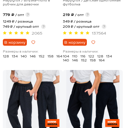
Happyfox / Блузка-поло в
Happyfox / Детская однотонная
рубчик для девочки
футболка
779 ₽
219 ₽
?
?
/ опт
/ опт
1249 ₽
/ розница
349 ₽
/ розница
749 ₽ / крупный опт
?
209 ₽ / крупный опт
?
2065
137564
В корзину
В корзину
Размеры в наличии:
Размеры в наличии:
128
134
140
146
152
158
164
104
110
116
122
128
134
140
146
152
158
164