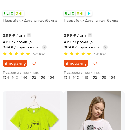
+19
+19
ЛЕТО
ХИТ
ЛЕТО
ХИТ
Happyfox / Детская футболка
Happyfox / Детская футболка
299 ₽
299 ₽
?
?
/ опт
/ опт
479 ₽
/ розница
479 ₽
/ розница
289 ₽ / крупный опт
?
289 ₽ / крупный опт
?
34984
34984
В корзину
В корзину
Размеры в наличии:
Размеры в наличии:
134
140
146
152
158
164
134
140
146
152
158
164