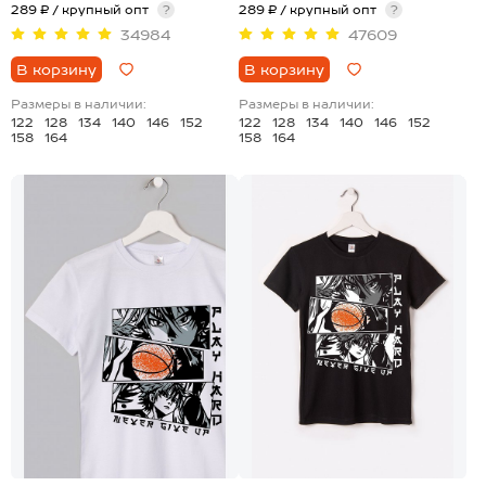
289 ₽ / крупный опт
?
289 ₽ / крупный опт
?
34984
47609
В корзину
В корзину
Размеры в наличии:
Размеры в наличии:
122
128
134
140
146
152
122
128
134
140
146
152
158
164
158
164