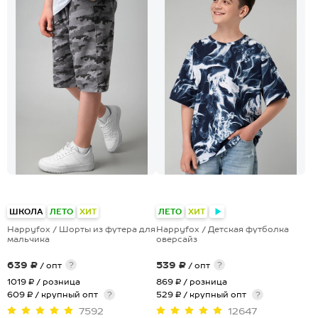
+1
+24
ШКОЛА
ЛЕТО
ХИТ
ЛЕТО
ХИТ
Happyfox / Шорты из футера для
Happyfox / Детская футболка
мальчика
оверсайз
639 ₽
539 ₽
?
?
/ опт
/ опт
1019 ₽
/ розница
869 ₽
/ розница
609 ₽ / крупный опт
?
529 ₽ / крупный опт
?
7592
12647