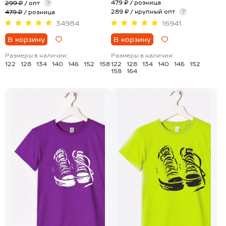
479 ₽
/ розница
299 ₽
/ опт
?
289 ₽ / крупный опт
?
479 ₽
/ розница
34984
16941
В корзину
В корзину
Размеры в наличии:
Размеры в наличии:
122
128
134
140
146
152
158
122
128
134
140
146
152
158
164