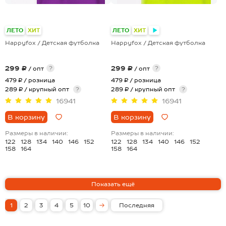
+10
+10
ЛЕТО
ХИТ
ЛЕТО
ХИТ
Happyfox / Детская футболка
Happyfox / Детская футболка
299 ₽
299 ₽
?
?
/ опт
/ опт
479 ₽
/ розница
479 ₽
/ розница
289 ₽ / крупный опт
?
289 ₽ / крупный опт
?
16941
16941
В корзину
В корзину
Размеры в наличии:
Размеры в наличии:
122
128
134
140
146
152
122
128
134
140
146
152
158
164
158
164
1
2
3
4
5
10
Последняя