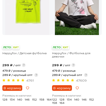
+28
ЛЕТО
ХИТ
ЛЕТО
ХИТ
Happyfox / Детская футболка
Happyfox / Футболка для
девочки
299 ₽
299 ₽
?
?
/ опт
/ опт
479 ₽
/ розница
479 ₽
/ розница
289 ₽ / крупный опт
?
289 ₽ / крупный опт
?
4761
47609
В корзину
В корзину
Размеры в наличии:
Размеры в наличии:
128
134
140
146
152
158
164
122
128
134
140
146
152
158
164