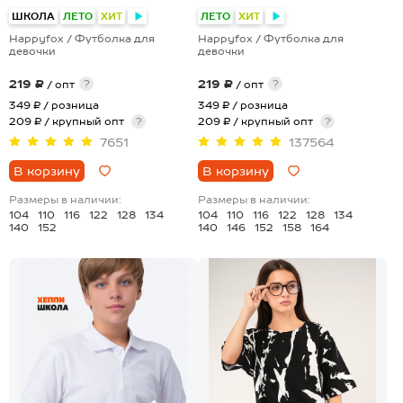
+4
+23
ШКОЛА
ЛЕТО
ХИТ
ЛЕТО
ХИТ
Happyfox / Футболка для
Happyfox / Футболка для
девочки
девочки
219 ₽
219 ₽
?
?
/ опт
/ опт
349 ₽
/ розница
349 ₽
/ розница
209 ₽ / крупный опт
?
209 ₽ / крупный опт
?
7651
137564
В корзину
В корзину
Размеры в наличии:
Размеры в наличии:
104
110
116
122
128
134
104
110
116
122
128
134
140
152
140
146
152
158
164