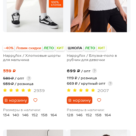
+4
-40%
Ловим скидки
ЛЕТО
ХИТ
ШКОЛА
ЛЕТО
ХИТ
Happyfox / Хлопковые шорты
Happyfox / Блузка-поло в
для мальчика
рубчик для девочки
559 ₽
699 ₽
?
/ опт
1119 ₽
/ розница
589 ₽
/ опт
?
669 ₽ / крупный опт
?
939 ₽
/ розница
2939
2007
В корзину
В корзину
Размеры в наличии:
Размеры в наличии:
134
140
146
152
158
164
128
146
152
158
164