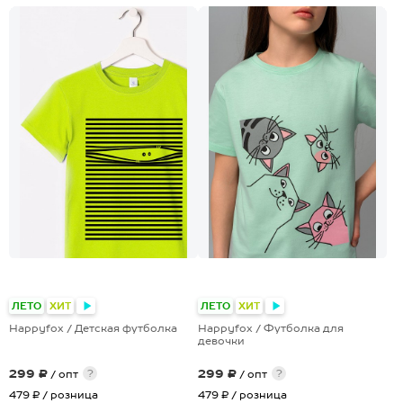
+19
+28
ЛЕТО
ХИТ
ЛЕТО
ХИТ
Happyfox / Детская футболка
Happyfox / Футболка для
девочки
299 ₽
299 ₽
?
?
/ опт
/ опт
479 ₽
/ розница
479 ₽
/ розница