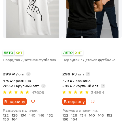
+28
+19
ЛЕТО
ХИТ
ЛЕТО
ХИТ
Happyfox / Детская футболка
Happyfox / Детская футболка
299 ₽
299 ₽
?
?
/ опт
/ опт
479 ₽
/ розница
479 ₽
/ розница
289 ₽ / крупный опт
?
289 ₽ / крупный опт
?
47609
34984
В корзину
В корзину
Размеры в наличии:
Размеры в наличии:
122
128
134
140
146
152
122
128
134
140
146
152
158
164
158
164