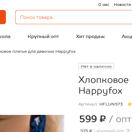
О нас
Новости
кола
Крупный опт
Хит продаж
Акц
овое платье для девочки Happyfox
Нет в наличии
Хлопковое 
Happyfox
Артикул:
HFLUN973
599 ₽
/ опт
575 ₽
/ крупный опт
?