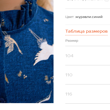
Цвет:
журавли.синий
Таблица размеров
Размер
104
110
116