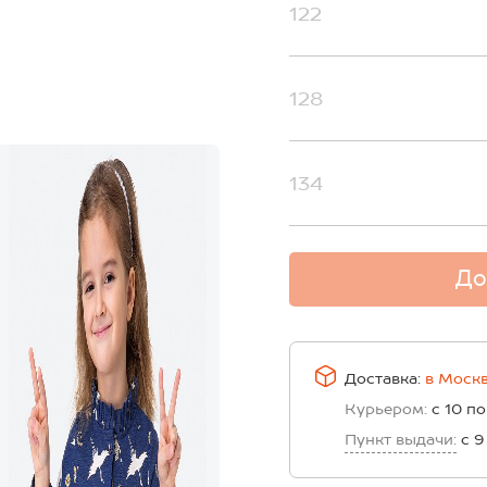
122
128
134
До
Доставка:
в
Моск
Курьером:
с 10 по
Пункт выдачи:
с 9