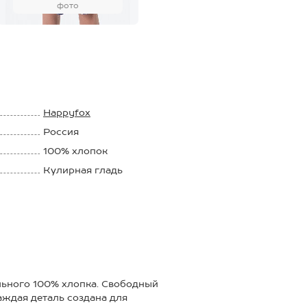
фото
Happyfox
Россия
100% хлопок
Кулирная гладь
145 г/м2
льного 100% хлопка. Свободный
аждая деталь создана для