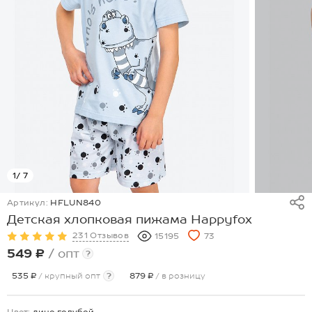
1
/ 7
Артикул:
HFLUN840
Детская хлопковая пижама Happyfox
231 Отзывов
15195
73
549 ₽
/ опт
?
535 ₽
/ крупный опт
?
879 ₽
/ в розницу