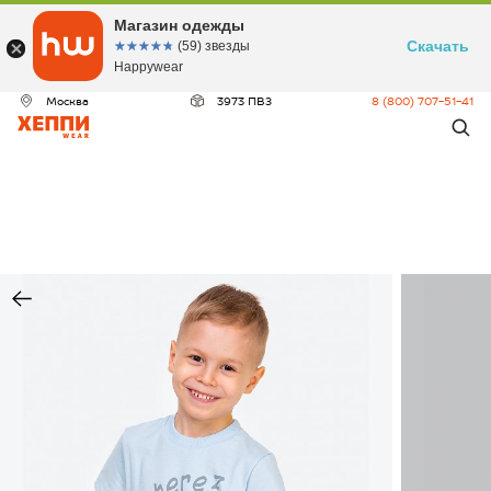
Магазин одежды
Скачать
☆☆☆☆☆
★★★★★
(59) звезды
Happywear
Москва
3973 ПВЗ
8 (800) 707-51-41
ДЕО