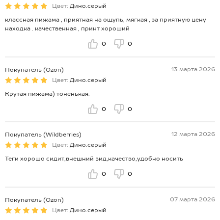
Цвет:
Дино.серый
классная пижама , приятная на ощупь, мягкая , за приятную цену
находка . качественная , принт хороший
0
0
13 марта 2026
Покупатель (Ozon)
Цвет:
Дино.серый
Крутая пижама) тоненькая.
0
0
12 марта 2026
Покупатель (Wildberries)
Цвет:
Дино.серый
Теги хорошо сидит,внешний вид,качество,удобно носить
0
0
07 марта 2026
Покупатель (Ozon)
Цвет:
Дино.серый