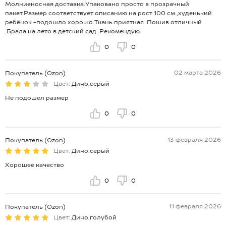
Молниеносная доставка.Упаковано просто в прозрачный
пакет.Размер соответствует описанию на рост 100 см.,худенький
ребёнок -подошло хорошо.Ткань приятная .Пошив отличный
.Брала на лето в детский сад .Рекомендую.
0
0
02 марта 2026
Покупатель (Ozon)
Цвет:
Дино.серый
Не подошел размер
0
0
13 февраля 2026
Покупатель (Ozon)
Цвет:
Дино.серый
Хорошее качество
0
0
11 февраля 2026
Покупатель (Ozon)
Цвет:
Дино.голубой