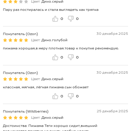
Цвет:
Дино.серый
Пару раз постиралась и стала выглядеть как тряпка
0
0
30 декабря 2025
Покупатель (Ozon)
Цвет:
Дино.голубой
пижама хорошая,в меру плотная.товар к покупке рекомендую.
0
0
30 декабря 2025
Покупатель (Ozon)
Цвет:
Дино.серый
классная, мягкая, лёгкая пижама.сын обожает
0
0
25 декабря 2025
Покупатель (Wildberries)
Цвет:
Дино.серый
Достоинства: Пижама Теги хорошо сидит,внешний