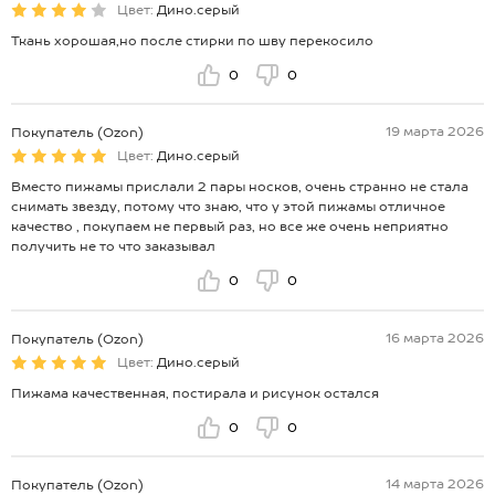
Цвет:
Дино.серый
Ткань хорошая,но после стирки по шву перекосило
0
0
19 марта 2026
Покупатель (Ozon)
Цвет:
Дино.серый
Вместо пижамы прислали 2 пары носков, очень странно не стала
снимать звезду, потому что знаю, что у этой пижамы отличное
качество , покупаем не первый раз, но все же очень неприятно
получить не то что заказывал
0
0
16 марта 2026
Покупатель (Ozon)
Цвет:
Дино.серый
Пижама качественная, постирала и рисунок остался
0
0
14 марта 2026
Покупатель (Ozon)