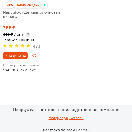
-50%
Ловим скидки
Happyfox / Детская хлопковая
пижама
799 ₽
899 ₽
/ опт
?
1599 ₽
/ розница
433
В корзину
Размеры в наличии:
104
110
122
128
Happywear - оптово-производственная компания
mail@happywear.ru
Доставка по всей России