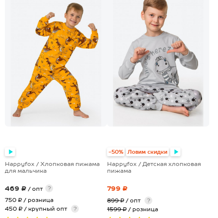
+1
-50%
Ловим скидки
Happyfox / Хлопковая пижама
Happyfox / Детская хлопковая
для мальчика
пижама
469 ₽
799 ₽
?
/ опт
750 ₽
/ розница
899 ₽
/ опт
?
450 ₽ / крупный опт
?
1599 ₽
/ розница