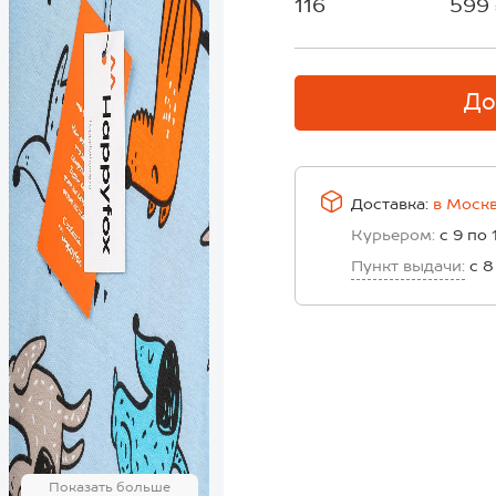
116
599
До
Доставка:
в
Моск
Курьером:
с 9 по 
Пункт выдачи:
с 8
Показать больше