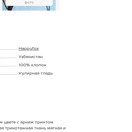
фото
Happyfox
Узбекистан
100% хлопок
Кулирная гладь
145 г/м2
м цвете с ярким принтом
я трикотажная ткань мягкая и