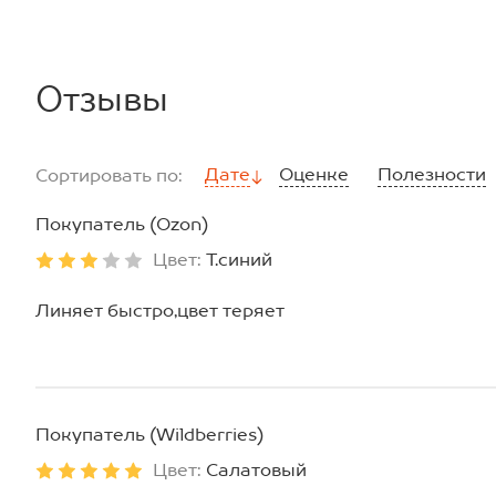
брюки: длина внеш. шва:66 см; длина внут. шва:44 см; ш
*замеры выборочные, могут незначительно отличаться.
Отзывы
Дате
Оценке
Полезности
Сортировать по:
Покупатель (Ozon)
Цвет:
Т.синий
Линяет быстро,цвет теряет
Покупатель (Wildberries)
Цвет:
Салатовый