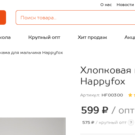
О нас
Новости
кола
Крупный опт
Хит продаж
Акц
жама для мальчика Happyfox
Хлопковая
Happyfox
Артикул:
HF00300
599 ₽
/ опт
575 ₽
/ крупный опт
?