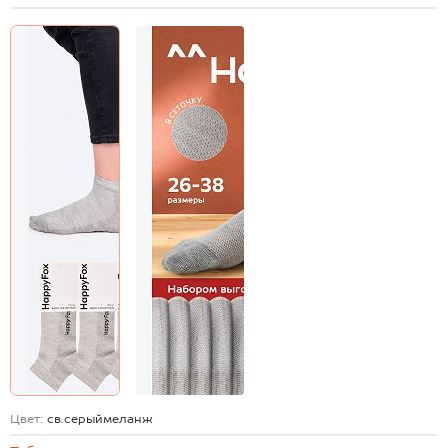
Цвет:
св.серыймеланж