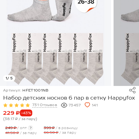
1
/ 5
Артикул:
HFET1001NB
Набор детских носков 6 пар в сетку Happyfox
731 Отзывов
73457
141
229 ₽
-43%
(38.17 ₽
/ за пару
)
249 ₽
/ опт
?
399 ₽
/ в розницу
66.50 ₽
/ за пару
41.50 ₽
/ за пару