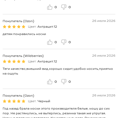
0
0
26 июля 2026
Покупатель (Ozon)
Цвет:
Антрацит.12
детям понравились носки
0
0
26 июля 2026
Покупатель (Wildberries)
Цвет:
Антрацит.12
Теги качество,внешний вид,хорошо сидит,удобно носить,приятно
на ощупь
0
0
26 июля 2026
Покупатель (Ozon)
Цвет:
Черный
Год назад брала носки этого производителя белые, ношу до сих
пор. Не растянулись, не вытерлись, резинка такая же упругая.
Черные плотнее и потеплее. Качество на высоте. Рекомендую