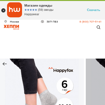
Магазин одежды
Скачать
☆☆☆☆☆
★★★★★
(59) звезды
Happywear
Москва
3971 ПВЗ
8 (800) 707-51-41
ДЕО