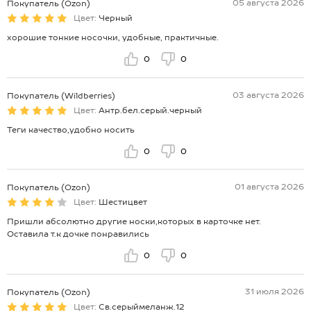
05 августа 2026
Покупатель (Ozon)
Цвет:
Черный
хорошие тонкие носочки, удобные, практичные.
0
0
03 августа 2026
Покупатель (Wildberries)
Цвет:
Антр.бел.серый.черный
Теги качество,удобно носить
0
0
01 августа 2026
Покупатель (Ozon)
Цвет:
Шестицвет
Пришли абсолютно другие носки,которых в карточке нет.
Оставила т.к дочке понравились
0
0
31 июля 2026
Покупатель (Ozon)
Цвет:
Св.серыймеланж.12