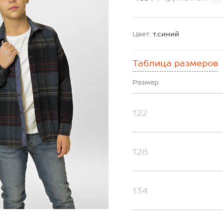
Цвет:
т.синий
Таблица размеров
Размер
122
128
134