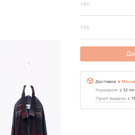
140
146
До
Доставка:
в
Моск
Курьером:
с 12 по
Пункт выдачи:
с 1