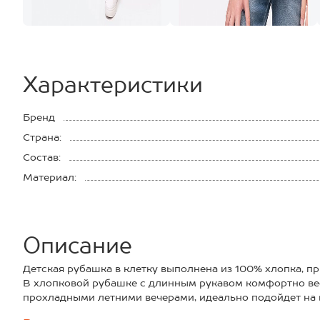
Характеристики
Бренд
Страна:
Состав:
Материал:
Описание
Детская рубашка в клетку выполнена из 100% хлопка, пр
В хлопковой рубашке с длинным рукавом комфортно вес
прохладными летними вечерами, идеально подойдет на в
одним из слоев одежды зимой. Многослойность в тренд