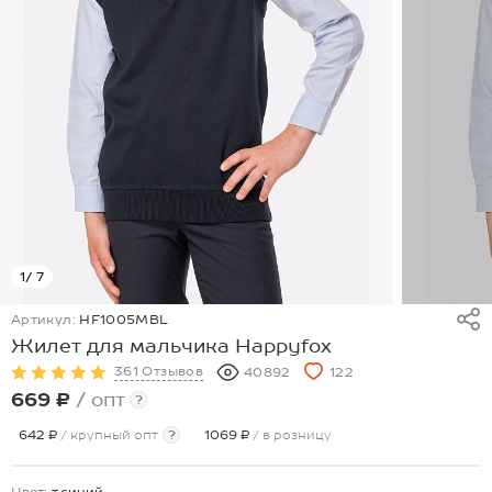
1
/ 7
Артикул:
HF1005MBL
Жилет для мальчика Happyfox
361 Отзывов
40892
122
669 ₽
/ опт
?
642 ₽
/ крупный опт
?
1069 ₽
/ в розницу