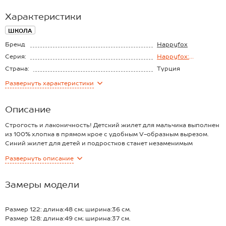
Характеристики
ШКОЛА
Бренд
Happyfox
Серия:
Happyfox:
Школьная пора
Страна:
Турция
Состав:
100% хлопок
Развернуть
характеристики
Материал:
Интерлок
Описание
Строгость и лаконичность! Детский жилет для мальчика выполнен
из 100% хлопка в прямом крое с удобным V-образным вырезом.
Синий жилет для детей и подростков станет незаменимым
помощником в школе и не только.
Развернуть
описание
Преимущества:
— плотный трикотаж интерлок идеален для осенних, весенних и
даже зимних дней;
Замеры модели
— трикотажная ткань хорошо тянется и сохраняет форму даже
после многих стирок;
— глубокий V-вырез позволяет надевать с чем угодно и не стесняет
Размер 122: длина:48 см; ширина:36 см.
движений;
Размер 128: длина:49 см; ширина:37 см.
— широкий манжетный пояс надёжно удерживает безрукавку