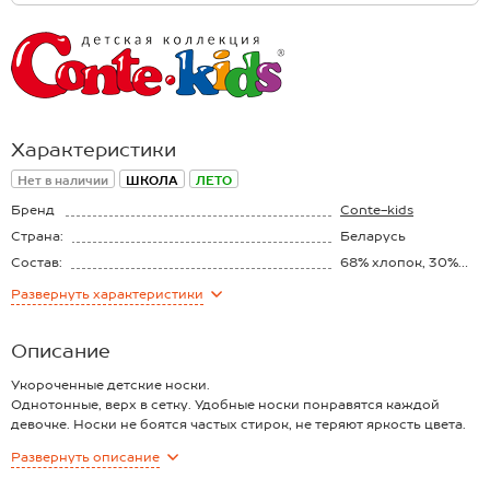
Характеристики
Нет в наличии
ШКОЛА
ЛЕТО
Бренд
Conte-kids
Страна:
Беларусь
Состав:
68% хлопок, 30%
полиамид, 2%
Развернуть
характеристики
эластан
Описание
Укороченные детские носки.
Однотонные, верх в сетку. Удобные носки понравятся каждой
девочке. Носки не боятся частых стирок, не теряют яркость цвета.
Хорошо сидят, не сползают. Идеально подойдут на каждый день,
Развернуть
описание
под спортивную обувь
Удобная резинка, которая не впивается в кожу и отлично