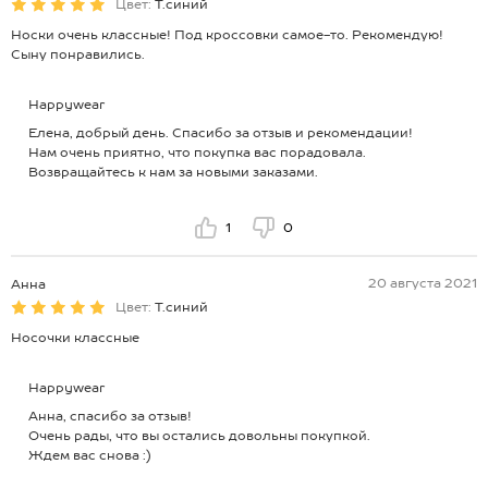
Цвет:
Т.синий
Носки очень классные! Под кроссовки самое-то. Рекомендую!
Сыну понравились.
Happywear
Елена, добрый день. Спасибо за отзыв и рекомендации!
Нам очень приятно, что покупка вас порадовала.
Возвращайтесь к нам за новыми заказами.
1
0
20 августа 2021
Анна
Цвет:
Т.синий
Носочки классные
Happywear
Анна, спасибо за отзыв!
Очень рады, что вы остались довольны покупкой.
Ждем вас снова :)