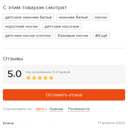
держится, носки не скатываются. Они идеально подойдут для
С этим товаром смотрят
школы, повседневных прогулок и отдыха. Носочки останутся
незаметными под школьной формой и другой одеждой.
детское нижнее бельё
нижнее бельё
носки
короткие носки
детские носочки
детские носки хлопок
базовые носки
#Ещё
Отзывы
5.0
На основании
3 отзывов
Оставить отзыв
Сортировать по:
Дате
Оценке
Полезности
17 апреля 2022
Елена