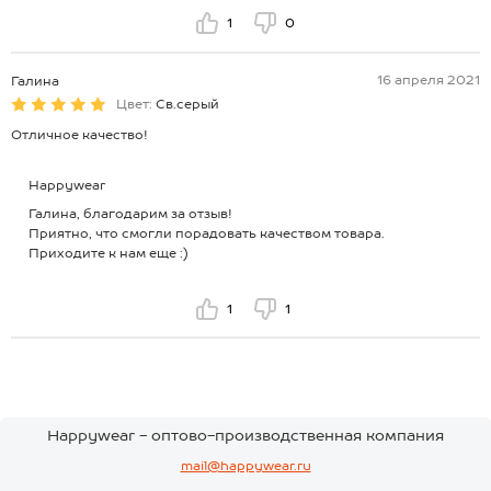
1
0
16 апреля 2021
Галина
Цвет:
Св.серый
Отличное качество!
Happywear
Галина, благодарим за отзыв!
Приятно, что смогли порадовать качеством товара.
Приходите к нам еще :)
1
1
Happywear - оптово-производственная компания
mail@happywear.ru