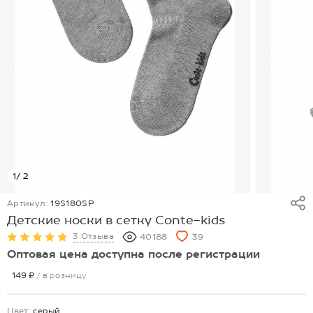
1
/ 2
Артикул:
19S180SP
Детские носки в сетку Conte-kids
3 Отзыва
40188
39
Оптовая цена доступна после регистрации
149 ₽
/ в розницу
Цвет:
серый