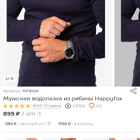
1
/ 11
Артикул:
HF4104
Мужская водолазка из рибаны Happyfox
4100 Отзывов
23732
20
899 ₽
/ опт
?
889 ₽
/ крупный опт
?
1589 ₽
/ в розницу