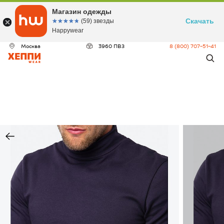
Магазин одежды
Скачать
☆☆☆☆☆
★★★★★
(59) звезды
Happywear
Москва
3960 ПВЗ
8 (800) 707-51-41
ДЕО