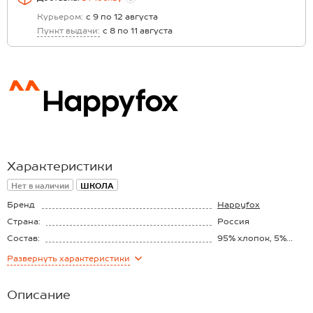
Курьером:
с 9 по 12 августа
Пункт выдачи:
с 8 по 11 августа
Характеристики
Нет в наличии
ШКОЛА
Бренд
Happyfox
Страна:
Россия
Состав:
95% хлопок, 5%
лайкра
Материал:
Рибана
Развернуть
характеристики
Плотность ткани:
220 г/м2
Описание