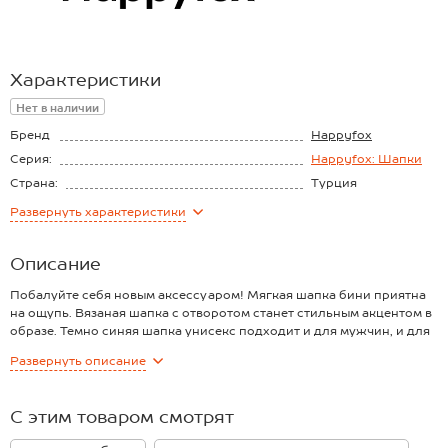
Характеристики
Нет в наличии
Бренд
Happyfox
Серия:
Happyfox: Шапки
Страна:
Турция
Состав:
50% акрил, 30%
Развернуть
характеристики
шерсть, 20%
Материал:
Вязаный трикотаж
хлопок
Описание
Побалуйте себя новым аксессуаром! Мягкая шапка бини приятна
на ощупь. Вязаная шапка с отворотом станет стильным акцентом в
образе. Темно синяя шапка унисекс подходит и для мужчин, и для
женщин.
Развернуть
описание
Шапка в рубчик выполнена из мягкого вязаного трикотажа.
Благодаря двойной нити и отвороту она отлично защищает от
продувания в прохладные дни весной. Легкая и мягкая, при этом
С этим товаром смотрят
хорошо согревает в прохладную погоду. Благодаря добавлению
хлопка шапка не электризуется и отлично пропускает воздух.