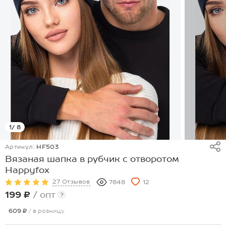
1
/ 8
Артикул:
HF503
Вязаная шапка в рубчик с отворотом
Happyfox
27 Отзывов
7848
12
199 ₽
/ опт
?
609 ₽
/ в розницу