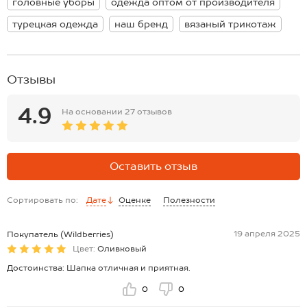
головные уборы
одежда оптом от производителя
Шапка в рубчик – отличный подарок на 23 февраля. Вязаный
трикотаж лапша приятный, не колется и не передавливает голову.
турецкая одежда
наш бренд
вязаный трикотаж
Демисезонная шапка станет удобным атрибутом для похода на
работу, активного отдыха на природе, длительных прогулок или
занятий спортом на улице. Шапка тыковка дополнит любой
весенний образ.
Отзывы
Рекомендованный температурный режим +5°С до -15°C.
4.9
На основании
27 отзывов
Оставить отзыв
Сортировать по:
Дате
Оценке
Полезности
19 апреля 2025
Покупатель (Wildberries)
Цвет:
Оливковый
Достоинства: Шапка отличная и приятная.
0
0