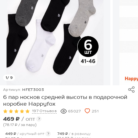
1
/ 9
Артикул:
HFET3003
6 пар носков средней высоты в подарочной
коробке Happyfox
197 Отзывов
65027
251
469 ₽
/ опт
?
(78.17 ₽
/ за пару
)
449 ₽
/ крупный опт
?
749 ₽
/ в розницу