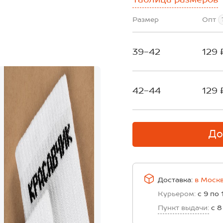
Размер
Опт
39-42
129 
42-44
129 
До
Доставка:
в
Моск
Курьером:
с 9 по 
Пункт выдачи:
с 8