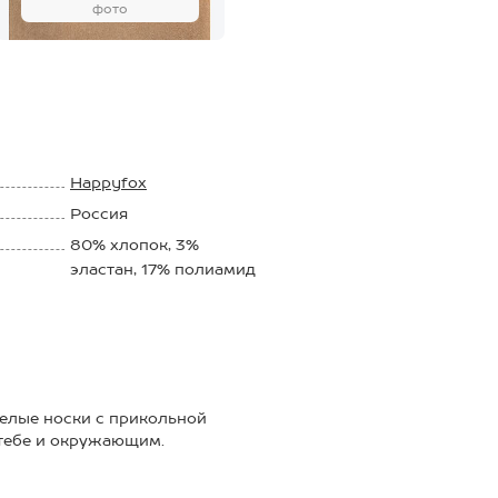
фото
Happyfox
Россия
80% хлопок, 3%
эластан, 17% полиамид
Белые носки с прикольной
тебе и окружающим.
 сидят и не сползают;