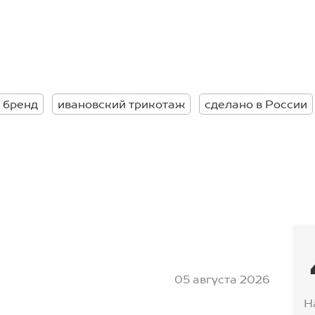
оге, не пережимая щиколотку;
ах ты точно не останешься
 бренд
ивановский трикотаж
сделано в России
05 августа 2026
Н