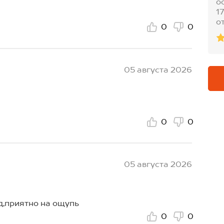
о
1
о
0
0
05 августа 2026
0
0
05 августа 2026
д,приятно на ощупь
0
0