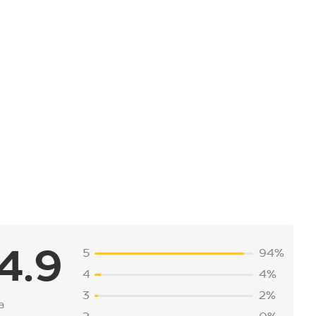
4.9
5
94%
4
4%
3
2%
а