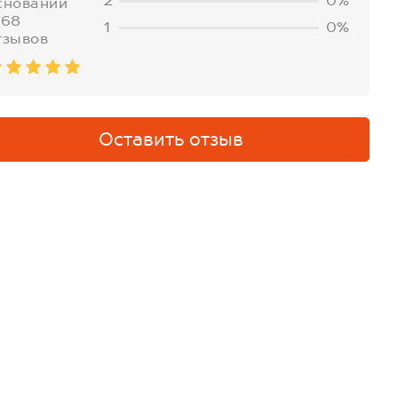
2
0%
сновании
768
1
0%
тзывов
Оставить отзыв