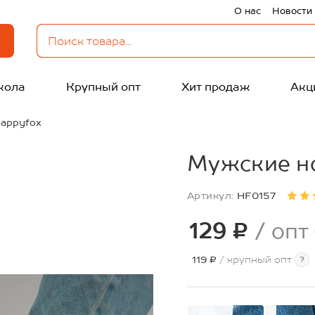
О нас
Новости
кола
Крупный опт
Хит продаж
Акц
appyfox
Мужские н
Артикул:
HF0157
129 ₽
/ опт
119 ₽
/ крупный опт
?