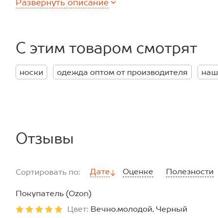
Развернуть
описание
— высокая длина и прочная резинка — фиксируется на н
— отличный подарок для себя или близкого человека.
Стильные, удобные и с харизмой — в этих мужских носк
незамеченным!
С этим товаром смотрят
носки
одежда оптом от производителя
наш
Отзывы
Дате
Оценке
Полезности
Сортировать по:
Покупатель (Ozon)
Цвет:
Вечно.молодой, Черный