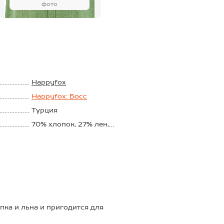
фото
Happyfox
Happyfox: Босс
Турция
70% хлопок, 27% лен,
3% лайкра
Полулён
ка и льна и пригодится для