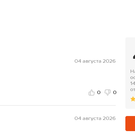
04 августа 2026
Н
о
1
о
0
0
04 августа 2026