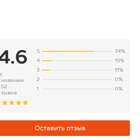
4.6
5
74%
4
15%
3
11%
а
2
0%
сновании
452
1
0%
тзывов
Оставить отзыв