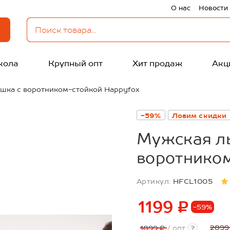
О нас
Новости
кола
Крупный опт
Хит продаж
Акц
шка с воротником-стойкой Happyfox
-59%
Ловим скидки
Мужская л
воротником
Артикул:
HFCL1005
1199 ₽
-59%
2899
1899 ₽
/ опт
?