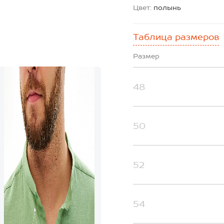
Цвет:
полынь
Таблица размеров
Размер
48
50
52
54