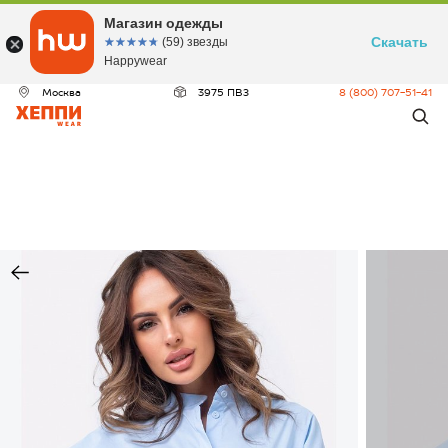
Магазин одежды
Скачать
☆☆☆☆☆
★★★★★
(59) звезды
Happywear
Москва
3975 ПВЗ
8 (800) 707-51-41
ДЕО