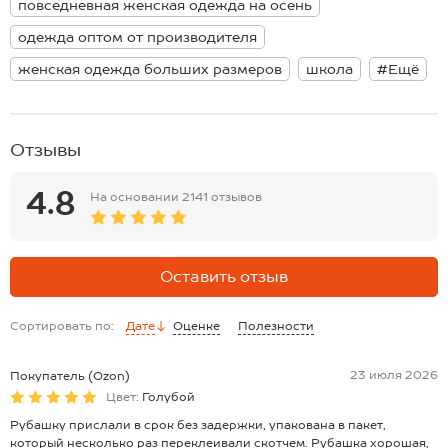
повседневная женская одежда на осень
см; длина рукава внутренняя:47 см.
Размер 54: длина:82 см; ширина:68 см; длина рукава внешняя:80
одежда оптом от производителя
см; длина рукава внутренняя:48 см.
*замеры выборочные, могут незначительно отличаться.
женская одежда больших размеров
школа
#Ещё
Отзывы
4.8
На основании
2141 отзывов
Оставить отзыв
Сортировать по:
Дате
Оценке
Полезности
23 июля 2026
Покупатель (Ozon)
Цвет:
Голубой
Рубашку прислали в срок без задержки, упакована в пакет,
который несколько раз переклеивали скотчем. Рубашка хорошая,