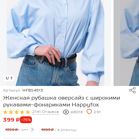
1
/ 7
Артикул:
HFBS4513
Женская рубашка оверсайз с широкими
рукавами-фонариками Happyfox
2141 Отзывов
48018
291
399 ₽
-75%
1359 ₽
/ опт
?
1999 ₽
/ в розницу