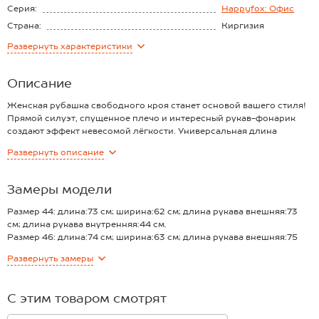
Серия:
Happyfox: Офис
Страна:
Киргизия
Состав:
95% хлопок, 5%
Развернуть
характеристики
эластан
Материал:
Батист
Описание
Женская рубашка свободного кроя станет основой вашего стиля!
Прямой силуэт, спущенное плечо и интересный рукав-фонарик
создают эффект невесомой лёгкости. Универсальная длина
позволяет носить блузку оверсайз как заправленной, так и
Развернуть
описание
навыпуск.
Преимущества:
— невероятная комфорт и дышащие свойства натурального
Замеры модели
хлопка;
— свободный крой, подходящий для любого типа фигуры;
Размер 44: длина:73 см; ширина:62 см; длина рукава внешняя:73
— универсальность однотонного варианта для создания разных
см; длина рукава внутренняя:44 см.
образов;
Размер 46: длина:74 см; ширина:63 см; длина рукава внешняя:75
— изящные пышные рукава, выделяющие рубашку среди других
см; длина рукава внутренняя:45 см.
Развернуть
замеры
моделей.
Размер 48: длина:77 см; ширина:64 см; длина рукава внешняя:76
Классическая голубая блузка для женщин подойдёт для создания
см; длина рукава внутренняя:46 см.
как делового офисного, так и непринуждённого образа.
Размер 50: длина:78,5 см; ширина:65 см; длина рукава внешняя:77
С этим товаром смотрят
см; длина рукава внутренняя:46 см.
Размер 52: длина:80 см; ширина:67 см; длина рукава внешняя:79