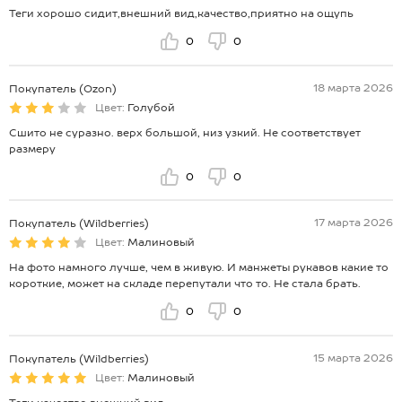
Теги хорошо сидит,внешний вид,качество,приятно на ощупь
0
0
18 марта 2026
Покупатель (Ozon)
Цвет:
Голубой
Сшито не суразно. верх большой, низ узкий. Не соответствует
размеру
0
0
17 марта 2026
Покупатель (Wildberries)
Цвет:
Малиновый
На фото намного лучше, чем в живую. И манжеты рукавов какие то
короткие, может на складе перепутали что то. Не стала брать.
0
0
15 марта 2026
Покупатель (Wildberries)
Цвет:
Малиновый