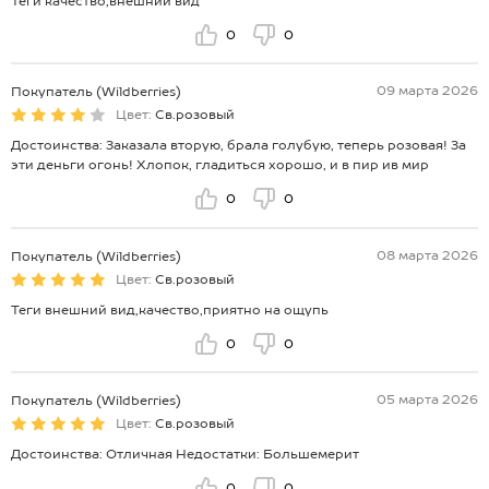
Теги качество,внешний вид
0
0
09 марта 2026
Покупатель (Wildberries)
Цвет:
Св.розовый
Достоинства: Заказала вторую, брала голубую, теперь розовая! За
эти деньги огонь! Хлопок, гладиться хорошо, и в пир ив мир
0
0
08 марта 2026
Покупатель (Wildberries)
Цвет:
Св.розовый
Теги внешний вид,качество,приятно на ощупь
0
0
05 марта 2026
Покупатель (Wildberries)
Цвет:
Св.розовый
Достоинства: Отличная Недостатки: Большемерит
0
0