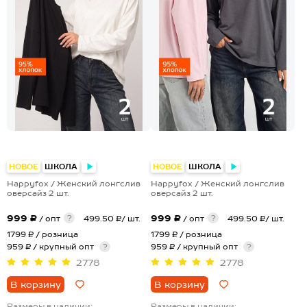
+3
+3
НОВОЕ
ШКОЛА
НОВОЕ
ШКОЛА
Happyfox / Женский лонгслив
Happyfox / Женский лонгслив
оверсайз 2 шт.
оверсайз 2 шт.
999 ₽
999 ₽
?
?
/ опт
499.50 ₽/ шт.
/ опт
499.50 ₽/ шт.
1799 ₽
/ розница
1799 ₽
/ розница
959 ₽ / крупный опт
?
959 ₽ / крупный опт
?
2778
2778
В корзину
В корзину
Размеры в наличии:
Размеры в наличии: