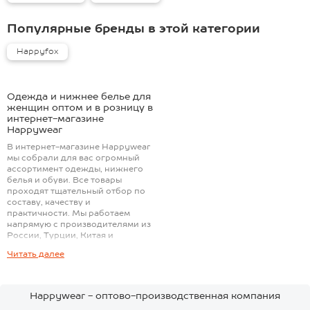
Популярные бренды в этой категории
Happyfox
Одежда и нижнее белье для
женщин оптом и в розницу в
интернет-магазине
Happywear
В интернет-магазине Happywear
мы собрали для вас огромный
ассортимент одежды, нижнего
белья и обуви. Все товары
проходят тщательный отбор по
составу, качеству и
практичности. Мы работаем
напрямую с производителями из
России, Турции, Китая и
Узбекистана, а также являемся
Читать далее
создателями популярных
торговых марок Happyfox и
Happyfox Home.
Happywear - оптово-производственная компания
Одежда: