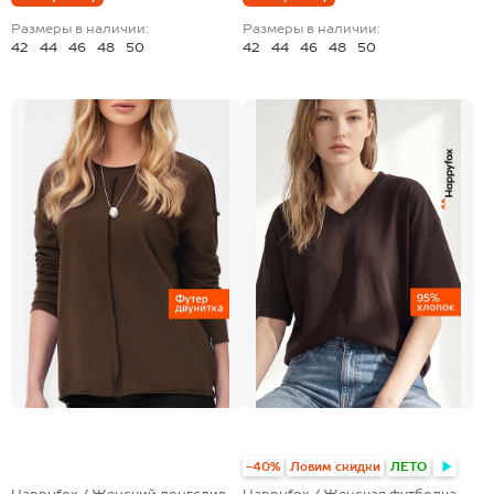
Размеры в наличии:
Размеры в наличии:
42
44
46
48
50
42
44
46
48
50
+1
+5
-40%
Ловим скидки
ЛЕТО
Happyfox / Женский лонгслив
Happyfox / Женская футболка