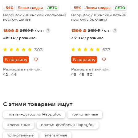
-54%
Ловим скидки
ЛЕТО
-55%
Ловим скидки
ЛЕТО
Happyfox / Женский хлопковый
Happyfox / Женский летний
костюм шитьё
костюм с брюками
1899 ₽
1599 ₽
2599 ₽
/ опт
?
2199 ₽
/ опт
?
4159 ₽
/ розница
3519 ₽
/ розница
303
637
В корзину
В корзину
Размеры в наличии:
Размеры в наличии:
42
44
46
48
50
С этими товарами ищут
платья-футболки Happyfox
трикотажные
элегантные
платья-футболки Happyfox
трикотажные
элегантные