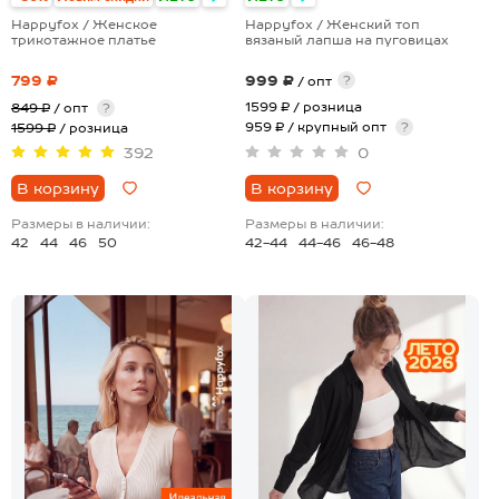
Happyfox / Женское
Happyfox / Женский топ
трикотажное платье
вязаный лапша на пуговицах
799 ₽
999 ₽
?
/ опт
1599 ₽
/ розница
849 ₽
/ опт
?
959 ₽ / крупный опт
?
1599 ₽
/ розница
392
0
В корзину
В корзину
Размеры в наличии:
Размеры в наличии:
42
44
46
50
42-44
44-46
46-48