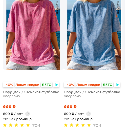
-40%
Ловим скидки
ЛЕТО
-40%
Ловим скидки
ЛЕТО
Happyfox / Женская футболка
Happyfox / Женская футболка
оверсайз
оверсайз
669 ₽
669 ₽
699 ₽
/ опт
?
699 ₽
/ опт
?
1119 ₽
/ розница
1119 ₽
/ розница
704
704