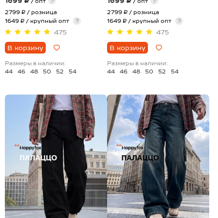
1699 ₽
1699 ₽
?
?
/ опт
/ опт
2799 ₽
/ розница
2799 ₽
/ розница
1649 ₽ / крупный опт
?
1649 ₽ / крупный опт
?
475
475
В корзину
В корзину
Размеры в наличии:
Размеры в наличии:
44
46
48
50
52
54
44
46
48
50
52
54