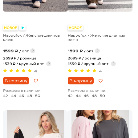
НОВОЕ
НОВОЕ
Happyfox / Женские джинсы
Happyfox / Женские джинсы
клеш
клеш
1599 ₽
1599 ₽
?
?
/ опт
/ опт
2699 ₽
/ розница
2699 ₽
/ розница
1539 ₽ / крупный опт
?
1539 ₽ / крупный опт
?
4
4
В корзину
В корзину
Размеры в наличии:
Размеры в наличии:
42
44
46
48
50
42
44
46
48
50