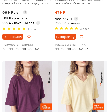
оверсайз из футера двунитки
оверсайз с V-вырезом
699 ₽
479 ₽
?
/ опт
1119 ₽
/ розница
499 ₽
/ опт
?
669 ₽ / крупный опт
?
799 ₽
/ розница
1420
3587
В корзину
В корзину
Размеры в наличии:
Размеры в наличии:
42
44
46
48
50
52
44-46
48-50
52-54