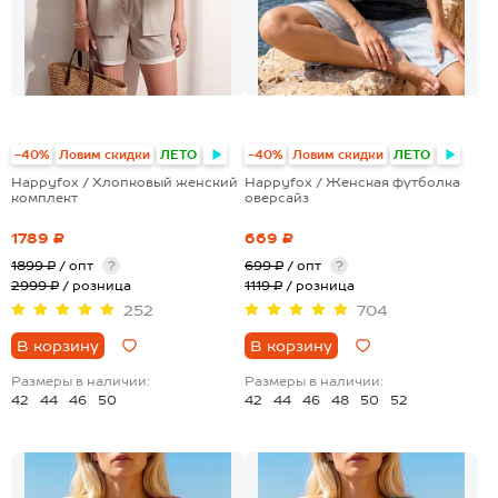
-40%
Ловим скидки
ЛЕТО
-40%
Ловим скидки
ЛЕТО
Happyfox / Хлопковый женский
Happyfox / Женская футболка
комплект
оверсайз
1789 ₽
669 ₽
1899 ₽
/ опт
?
699 ₽
/ опт
?
2999 ₽
/ розница
1119 ₽
/ розница
252
704
В корзину
В корзину
Размеры в наличии:
Размеры в наличии:
42
44
46
50
42
44
46
48
50
52