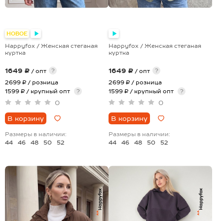
НОВОЕ
Happyfox / Женская стеганая
Happyfox / Женская стеганая
куртка
куртка
1649 ₽
1649 ₽
?
?
/ опт
/ опт
2699 ₽
/ розница
2699 ₽
/ розница
1599 ₽ / крупный опт
?
1599 ₽ / крупный опт
?
0
0
В корзину
В корзину
Размеры в наличии:
Размеры в наличии:
44
46
48
50
52
44
46
48
50
52