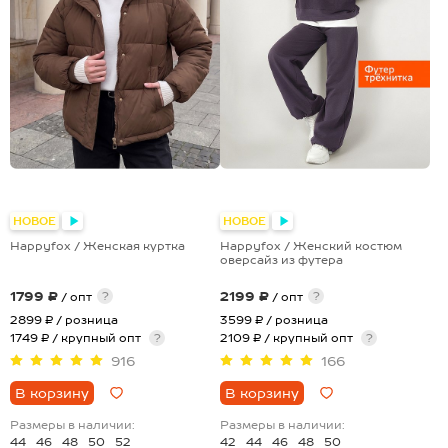
НОВОЕ
НОВОЕ
Happyfox / Женская куртка
Happyfox / Женский костюм
оверсайз из футера
1799 ₽
2199 ₽
?
?
/ опт
/ опт
2899 ₽
/ розница
3599 ₽
/ розница
1749 ₽ / крупный опт
?
2109 ₽ / крупный опт
?
916
166
В корзину
В корзину
Размеры в наличии:
Размеры в наличии:
44
46
48
50
52
42
44
46
48
50