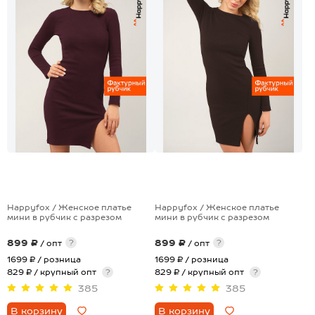
Happyfox / Женское платье
Happyfox / Женское платье
мини в рубчик с разрезом
мини в рубчик с разрезом
899 ₽
899 ₽
?
?
/ опт
/ опт
1699 ₽
/ розница
1699 ₽
/ розница
829 ₽ / крупный опт
?
829 ₽ / крупный опт
?
385
385
В корзину
В корзину