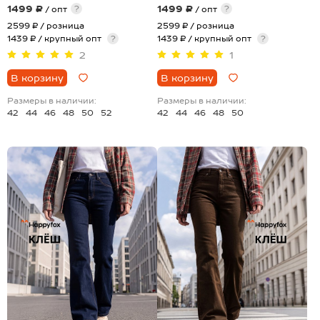
1499 ₽
1499 ₽
?
?
/ опт
/ опт
2599 ₽
/ розница
2599 ₽
/ розница
1439 ₽ / крупный опт
?
1439 ₽ / крупный опт
?
2
1
В корзину
В корзину
Размеры в наличии:
Размеры в наличии:
42
44
46
48
50
52
42
44
46
48
50