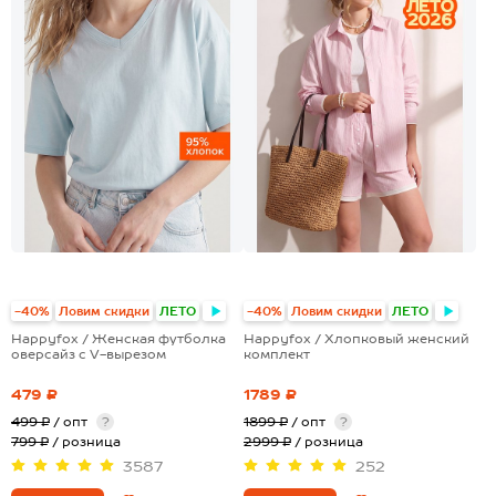
+5
-40%
Ловим скидки
ЛЕТО
-40%
Ловим скидки
ЛЕТО
Happyfox / Женская футболка
Happyfox / Хлопковый женский
оверсайз с V-вырезом
комплект
479 ₽
1789 ₽
499 ₽
/ опт
?
1899 ₽
/ опт
?
799 ₽
/ розница
2999 ₽
/ розница
3587
252