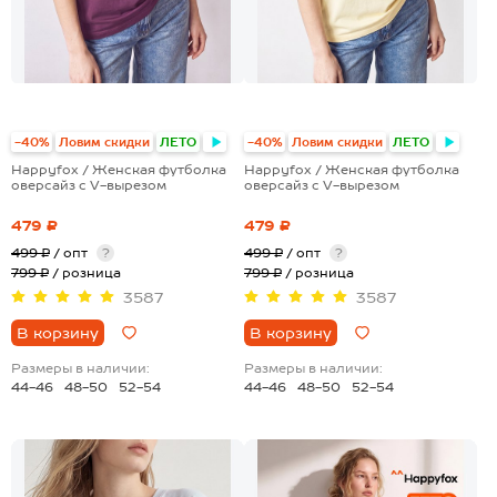
+5
+5
-40%
Ловим скидки
ЛЕТО
-40%
Ловим скидки
ЛЕТО
Happyfox / Женская футболка
Happyfox / Женская футболка
оверсайз с V-вырезом
оверсайз с V-вырезом
479 ₽
479 ₽
499 ₽
/ опт
?
499 ₽
/ опт
?
799 ₽
/ розница
799 ₽
/ розница
3587
3587
В корзину
В корзину
Размеры в наличии:
Размеры в наличии:
44-46
48-50
52-54
44-46
48-50
52-54