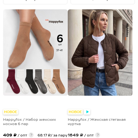
НОВОЕ
НОВОЕ
Happyfox / Набор женских
Happyfox / Женская стеганая
носков 6 пар
куртка
409 ₽
1649 ₽
?
?
/ опт
68.17 ₽/ за пару
/ опт