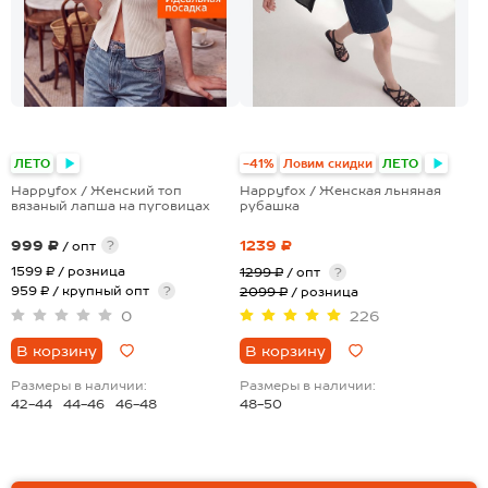
ЛЕТО
-41%
Ловим скидки
ЛЕТО
Happyfox / Женский топ
Happyfox / Женская льняная
вязаный лапша на пуговицах
рубашка
999 ₽
1239 ₽
?
/ опт
1599 ₽
/ розница
1299 ₽
/ опт
?
959 ₽ / крупный опт
?
2099 ₽
/ розница
0
226
В корзину
В корзину
Размеры в наличии:
Размеры в наличии:
42-44
44-46
46-48
48-50