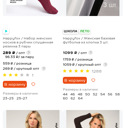
+1
ШКОЛА
ЛЕТО
Happyfox / Набор женских
Happyfox / Женская базовая
носков в рубчик спущенная
футболка из хлопка 3 шт.
резинка 3 пары
289 ₽
1099 ₽
?
?
/ опт
/ опт
96.33 ₽/ за пару
1759 ₽
/ розница
559 ₽
/ розница
1059 ₽ / крупный опт
?
269 ₽ / крупный опт
?
1288
1
В корзину
В корзину
Размеры в наличии:
Размеры в наличии:
44
46
48
50
52
54
56
58
23-25
25-27
60
62
64