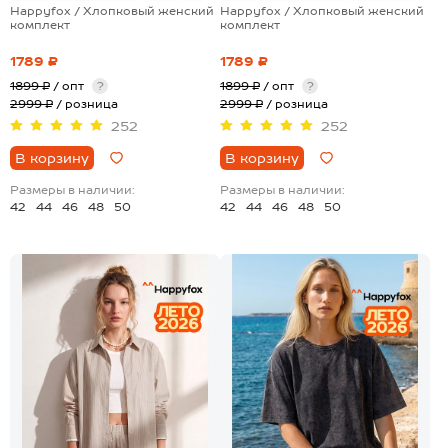
Happyfox / Хлопковый женский
Happyfox / Хлопковый женский
комплект
комплект
1789 ₽
1789 ₽
1899 ₽
/ опт
?
1899 ₽
/ опт
?
2999 ₽
/ розница
2999 ₽
/ розница
252
252
В корзину
В корзину
Размеры в наличии:
Размеры в наличии:
42
44
46
48
50
42
44
46
48
50