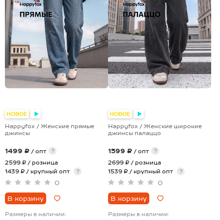
НОВОЕ
НОВОЕ
Happyfox / Женские прямые
Happyfox / Женские широкие
джинсы
джинсы палаццо
1499 ₽
1599 ₽
?
?
/ опт
/ опт
2599 ₽
/ розница
2699 ₽
/ розница
1439 ₽ / крупный опт
?
1539 ₽ / крупный опт
?
0
0
В корзину
В корзину
Размеры в наличии:
Размеры в наличии: