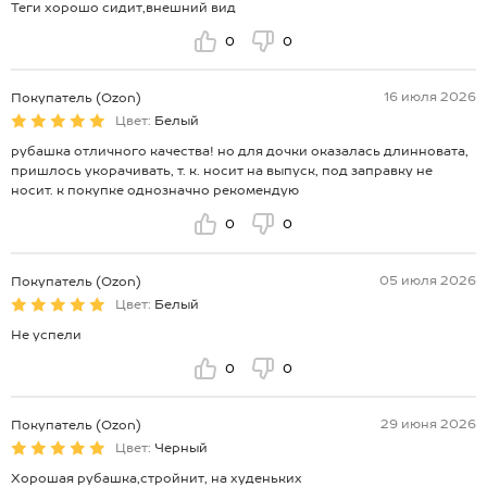
Теги хорошо сидит,внешний вид
0
0
16 июля 2026
Покупатель (Ozon)
Цвет:
Белый
рубашка отличного качества! но для дочки оказалась длинновата,
пришлось укорачивать, т. к. носит на выпуск, под заправку не
носит. к покупке однозначно рекомендую
0
0
05 июля 2026
Покупатель (Ozon)
Цвет:
Белый
Не успели
0
0
29 июня 2026
Покупатель (Ozon)
Цвет:
Черный
Хорошая рубашка,стройнит, на худеньких