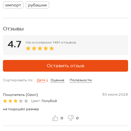
Размер 52: длина: 72 см; ширина: 53 см; длина рукава внешняя: 23
импорт
рубашки
см.
*замеры выборочные, могут незначительно отличаться.
Отзывы
4.7
На основании
1461 отзывов
Оставить отзыв
Сортировать по:
Дате
Оценке
Полезности
30 июля 2026
Покупатель (Ozon)
Цвет:
Голубой
не подошёл размер
0
0