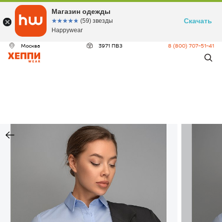
Магазин одежды
Скачать
☆☆☆☆☆
★★★★★
(59) звезды
Happywear
Москва
3971 ПВЗ
8 (800) 707-51-41
ДЕО