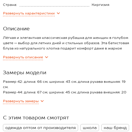
Страна:
Киргизия
Состав:
95% хлопок, 5%
Развернуть
характеристики
эластан
Материал:
Батист
Описание
Лёгкая и элегантная классическая рубашка для женщин в голубом
цвете — выбор для летних дней и стильных образов. Эта батистовая
блуза из натурального хлопка подарит комфорт даже в жаркое
лето.
Развернуть
описание
Преимущества:
– тонкая хлопковая ткань дарит воздухопроницаемость;
– полуприталенный крой подчёркивает силуэт;
Замеры модели
– короткий рукав комфортен для летнего сезоза;
– отложной воротник и аккуратная застёжка на пуговицы;
Размер 42: длина: 66 см; ширина: 43 см; длина рукава внешняя: 19
– базовый цвет, подходящий к офисным и школьным образам.
см.
Женская блузка универсальна — подходит как для офиса, так и для
Размер 44: длина: 67 см; ширина: 45 см; длина рукава внешняя: 20
школы или учёбы подростков. Стильная голубая рубашка из
см.
Развернуть
замеры
батиста гармонично впишется в строгий или повседневный образ,
Размер 46: длина: 68 см; ширина: 47 см; длина рукава внешняя: 20
сохраняя свежесть и аккуратность в течение дня.
см.
Внимание: рубашка может маломерить, обратите внимание на
Размер 48: длина: 69 см; ширина: 49 см; длина рукава внешняя: 21
С этим товаром смотрят
замеры.
см.
Модель Анфиса, рост 170 см, параметры 88-67-97 см. На ней
Размер 50: длина: 70 см; ширина: 52 см; длина рукава внешняя: 22
одежда оптом от производителя
школа
наш бренд
размер 46.
см.