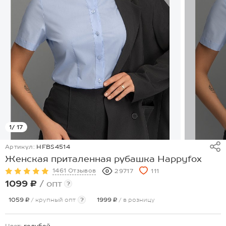
1
/ 17
Артикул:
HFBS4514
Женская приталенная рубашка Happyfox
1461 Отзывов
29717
111
1099 ₽
/ опт
?
1059 ₽
/ крупный опт
?
1999 ₽
/ в розницу