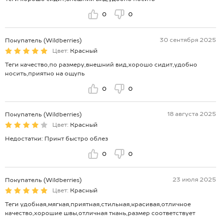
0
0
30 сентября 2025
Покупатель (Wildberries)
Цвет:
Красный
Теги качество,по размеру,внешний вид,хорошо сидит,удобно
носить,приятно на ощупь
0
0
18 августа 2025
Покупатель (Wildberries)
Цвет:
Красный
Недостатки: Принт быстро облез
0
0
23 июля 2025
Покупатель (Wildberries)
Цвет:
Красный
Теги удобная,мягкая,приятная,стильная,красивая,отличное
качество,хорошие швы,отличная ткань,размер соответствует