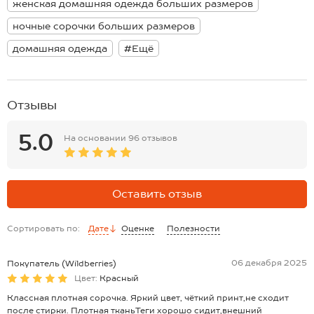
женская домашняя одежда больших размеров
арт. HF55121.
см; длина рукава внутр.шва:50 см.
Модель Катя, ее рост 167, 80-64-90. На ней размер 44.
Размер 54: длина:100 см; ширина:56 см; длина рукава внеш.шва:75
ночные сорочки больших размеров
см; длина рукава внутр.шва:51 см.
*замеры выборочные, могут незначительно отличаться.
домашняя одежда
#Ещё
Отзывы
5.0
На основании
96 отзывов
Оставить отзыв
Сортировать по:
Дате
Оценке
Полезности
06 декабря 2025
Покупатель (Wildberries)
Цвет:
Красный
Классная плотная сорочка. Яркий цвет, чёткий принт,не сходит
после стирки. Плотная тканьТеги хорошо сидит,внешний