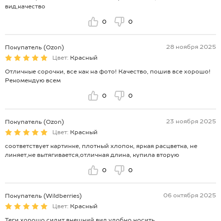
вид,качество
0
0
28 ноября 2025
Покупатель (Ozon)
Цвет:
Красный
Отличные сорочки, все как на фото! Качество, пошив все хорошо!
Рекомендую всем
0
0
23 ноября 2025
Покупатель (Ozon)
Цвет:
Красный
соответствует картинке, плотный хлопок, яркая расцветка, не
линяет,не вытягивается,отличная длина, купила вторую
0
0
06 октября 2025
Покупатель (Wildberries)
Цвет:
Красный
Теги хорошо сидит,внешний вид,удобно носить