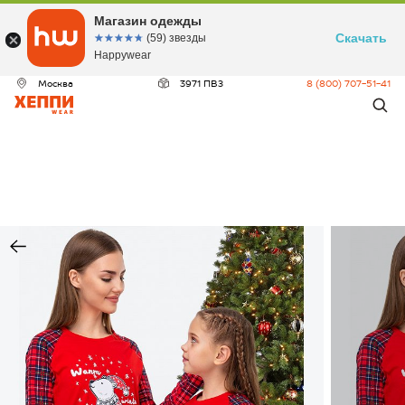
Магазин одежды
Скачать
☆☆☆☆☆
★★★★★
(59) звезды
Happywear
Москва
3971 ПВЗ
8 (800) 707-51-41
ДЕО