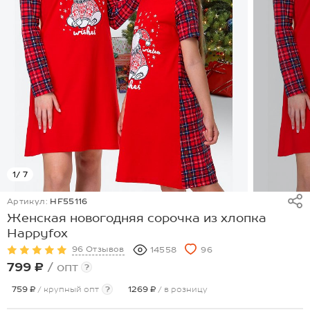
1
/ 7
Артикул:
HF55116
Женская новогодняя сорочка из хлопка
Happyfox
96 Отзывов
14558
96
799 ₽
/ опт
?
759 ₽
/ крупный опт
?
1269 ₽
/ в розницу