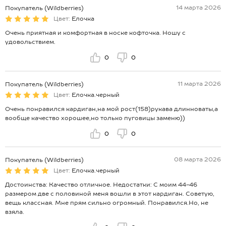
14 марта 2026
Покупатель (Wildberries)
Цвет:
Елочка
Очень приятная и комфортная в носке кофточка. Ношу с
удовольствием.
0
0
11 марта 2026
Покупатель (Wildberries)
Цвет:
Елочка.черный
Очень понравился кардиган,на мой рост(158)рукава длинноваты,а
вообще качество хорошее,но только пуговицы заменю))
0
0
08 марта 2026
Покупатель (Wildberries)
Цвет:
Елочка.черный
Достоинства: Качество отличное. Недостатки: С моим 44-46
размером две с половиной меня вошли в этот кардиган. Советую,
вещь классная. Мне прям сильно огромный. Понравился.Но, не
взяла.