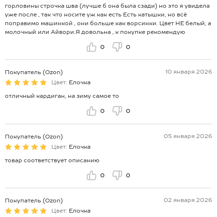
горловины строчка шва (лучше б она была сзади) но это я увидела
уже после , так что носите уж как есть Есть катышки, но всё
поправимо машинкой , они больше как ворсинки. Цвет НЕ белый, а
молочный или Айвори.Я довольна , к покупке рекомендую
0
0
10 января 2026
Покупатель (Ozon)
Цвет:
Елочка
отличный кардиган, на зиму самое то
0
0
05 января 2026
Покупатель (Ozon)
Цвет:
Елочка
товар соответствует описанию
0
0
02 января 2026
Покупатель (Ozon)
Цвет:
Елочка