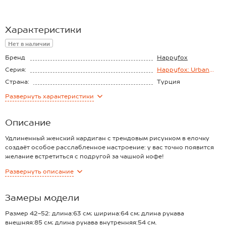
Характеристики
Нет в наличии
Бренд
Happyfox
Серия:
Happyfox: Urban
style
Страна:
Турция
Состав:
акрил 50%, шерсть
Развернуть
характеристики
30%, хлопок 20%
Материал:
Вязаный трикотаж
Описание
Удлиненный женский кардиган с трендовым рисунком в елочку
создаёт особое расслабленное настроение: у вас точно появится
желание встретиться с подругой за чашкой кофе!
Крой oversize идеален для объёмных силуэтов – свободная кофта
Развернуть
описание
смотрится эффектно с любым низом. Длинные рукава, V-вырез
горловины и пуговицы коричневого цвета – очаровательный
акцент.
Замеры модели
Мягкий, приятный к телу вязаный трикотаж из хлопка и шерсти
прекрасно согревает в прохладное время года, а благодаря акрилу
Размер 42-52: длина:63 см; ширина:64 см; длина рукава
в составе теплая кофта на пуговицах не растягивается и сохраняет
внешняя:85 см; длина рукава внутренняя:54 см.