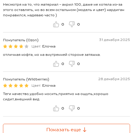
Несмотря на то, что материал - акрил 100, даже не хотела из-за
этого оставлять, но во всем остальном (модель и цвет) кардиган
понравился, надеваю часто )
0
0
31 декабря 2025
Покупатель (Ozon)
Цвет:
Елочка
отличная кофта, но на внутренней стороне затяжка.
0
0
28 декабря 2025
Покупатель (Wildberries)
Цвет:
Елочка
Теги качество,удобно носить,приятно на ощупь,хорошо
сидит,внешний вид
0
0
Показать еще