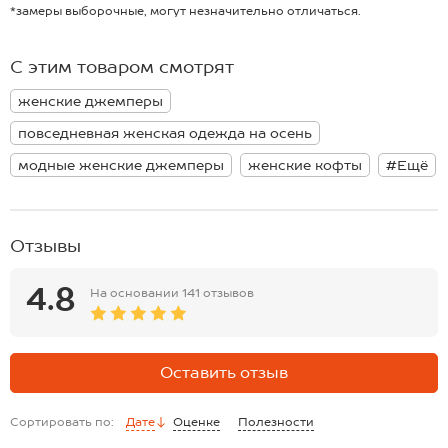
форму долгое время.
*замеры выборочные, могут незначительно отличаться.
Черно-белый кардиган оверсайз подойдет для любого случая!
Свободный силуэт позволяет дополнительно надеть что-то под
кофту единого размера onesize.
С этим товаром смотрят
Кардиган для женщин не сковывает движений, только легкость и
максимальное удобство. Вязаный жакет в полоску отлично
женские джемперы
подходит для прогулок осенью или зимой, на работу или в офис.
Полосатый кардиган свободного кроя подойдет для стильных
повседневная женская одежда на осень
зимних образов.
модные женские джемперы
женские кофты
#Ещё
Внимание: пуговицы могут отличаться.
Отзывы
4.8
На основании
141 отзывов
Оставить отзыв
Сортировать по:
Дате
Оценке
Полезности