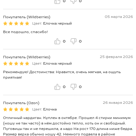
0
0
05 марта 2026
Покупатель (Wildberries)
Цвет:
Елочка.черный
Все подошло, спасибо!
0
0
25 февраля 2026
Покупатель (Wildberries)
Цвет:
Елочка.черный
Рекомендую! Достоинства: Нравится, очень мягкая, на ощупь
приятная!
0
0
26 января 2026
Покупатель (Ozon)
Цвет:
Елочка
Отличный кардиган. Куплен в октябре. Прошел 4 стирки минимум
(ношу не так часто) в нём достойно тепло, хоть он и свободный.
Пуговицы так и не перешила, а надо На рост 170 длина ниже бедра.
Размер верха обычно ношу 42. Немного подвела в районе