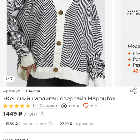
1
/ 7
Артикул:
HF14294
Женский кардиган оверсайз Happyfox
141 Отзывов
17194
158
1449 ₽
/ опт
?
1389 ₽
/ крупный опт
?
2319 ₽
/ в розницу