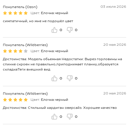
03 июля 2026
Покупатель (Ozon)
Цвет:
Елочка.черный
симпатичный, но мне не подошёл цвет
0
0
20 мая 2026
Покупатель (Wildberries)
Цвет:
Елочка.черный
Достоинства: Модель обьемная Недостатки: Вырез горловины на
спинке скроен не правильно,приподнимает планку,образуется
складкаТеги внешний вид
0
0
20 мая 2026
Покупатель (Wildberries)
Цвет:
Елочка.черный
Достоинства: Стильный кардиган оверсайз. Хорошее качество
0
0