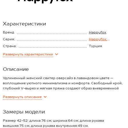
Характеристики
Бренд
Happyfox
Серия:
Happyfox:
Загадочный вырез
Страна:
Турция
Состав:
акрил 50%, шерсть
Развернуть
характеристики
30%, хлопок 20%
Материал:
Вязаный трикотаж
Описание
Удлиненный женский свитер оверсайз в лавандовом цвете —
воплощение уютного минимализма и комфорта. Свободный крой,
глубокий V-вырез и мягкая пряжа создают образ вневременной
элегантности.
Развернуть
описание
Преимущества:
— согревающая пряжа из хлопка и шерсти с добавлением акрила
дарит тепло и приятные ощущения;
Замеры модели
— свободный оверсайз-крой универсального единого размера
(onesize) обеспечивает максимальный комфорт и подчеркивает
Размер 42-52: длина:76 см; ширина:64 см; длина рукава
непринужденность стиля;
внешняя:75 см; длина рукава внутренняя:49 см.