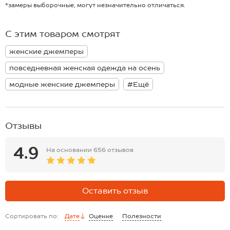
— удлиненный силуэт и V-образный вырез создают визуально
*замеры выборочные, могут незначительно отличаться.
вытянутые линии, добавляя образу изящество и лаконичность;
— минималистичный дизайн и нежный сиреневый цвет делают
джемпер для женщин актуальной базовой вещью, которая легко
С этим товаром смотрят
впишется в любой гардероб.
Однотонный теплый свитер станет любимым выбором для уютных
женские джемперы
вечеров, встреч с друзьями и создания простых, но выразительных
повседневных образов.
повседневная женская одежда на осень
модные женские джемперы
#Ещё
Отзывы
4.9
На основании
656 отзывов
Оставить отзыв
Сортировать по:
Дате
Оценке
Полезности