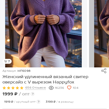
1
/ 7
Артикул:
HF6098
Женский удлиненный вязаный свитер
оверсайз с V вырезом Happyfox
656 Отзывов
16236
104
1999 ₽
/ опт
?
1919 ₽
/ крупный опт
?
3199 ₽
/ в розницу