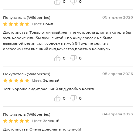
0
0
05 апреля 2026
Покупатель (Wildberries)
Цвет:
Кэмл
Достоинства: Товар отличный,меня не устроила длина,я хотела бы
чуть короче.Или бы лучше,чтобы по низу совсем не было
вывязаной резинки,т.к.совсем на мой 54 р-р не сел,как
оверсайз.Теги внешний вид,качество,приятно на ощупь
0
0
05 апреля 2026
Покупатель (Wildberries)
Цвет:
Зеленый
Теги хорошо сидит,внешний вид,удобно носить
0
0
04 апреля 2026
Покупатель (Wildberries)
Цвет:
Зеленый
Достоинства: Очень довольна покупкой!