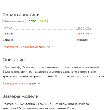
Характеристики
Нет в наличии
ЛЕТО
ХИТ
Бренд
Happyfox
Серия:
Happyfox:
Загадочный вырез
Страна:
Турция
Состав:
50% вискоза, 50%
Развернуть
характеристики
акрил
Материал:
Вязаный трикотаж
Описание
Женская футболка-поло из вязаного трикотажа — идеальный
баланс романтики, комфорта и универсального стиля. Ярко-
красный оттенок, выразительный V-образный вырез и свободный
крой создают образ, придающий легкость и изящность.
Развернуть
описание
Преимущества:
— мягкий вязаный трикотаж с вискозой и акрилом в составе
обеспечивает приятные тактильные ощущения и комфорт;
Замеры модели
— свободный крой универсального единого размера (one size)
гарантирует удобную посадку и подходит для разных типов фигур;
Размер 42-52: длина:61 см; ширина:48 см; длина рукава
— глубина V-образного выреза в сочетании с отложным
внешняя:20 см; длина рукава внутренняя:8 см.