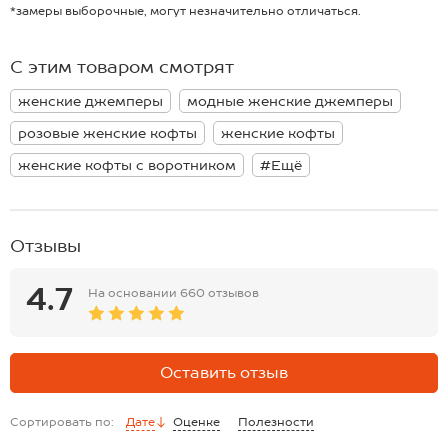
воротником изящно подчеркивает линию шеи и декольте;
*замеры выборочные, могут незначительно отличаться.
— однотонный цвет легко интегрируется в различные стилевые
палитры;
— вязаный джемпер с коротким рукавом станет идеальным
С этим товаром смотрят
выбором для теплых дней и ключевым элементом многослойных
образов в прохладное время.
женские джемперы
модные женские джемперы
Красная футболка-поло для женщин — идеальная основа для
создания стильных образов в офисном, повседневном и smart-
розовые женские кофты
женские кофты
casual стилях.
женские кофты с воротником
#Ещё
Отзывы
4.7
На основании
660 отзывов
Оставить отзыв
Сортировать по:
Дате
Оценке
Полезности