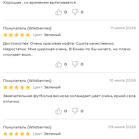
Хорошая , со временем вытягивается .
0
0
11 июля 2026
Покупатель (Wildberries)
Цвет:
Зеленый
Достоинства: Очень красивая кофта. Сшита качественно.
Недостатки: Мне широкая очень. В боках-то бы ничего, но плечо
сползает вниз...
0
0
10 июля 2026
Покупатель (Wildberries)
Цвет:
Зеленый
Замечательная футболка,вискоза охлаждает,цвет очень яркий,села
отлично
0
0
09 июля 2026
Покупатель (Wildberries)
Цвет:
Зеленый