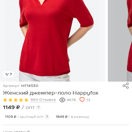
1
/ 7
Артикул:
HF14530
Женский джемпер-поло Happyfox
660 Отзывов
4976
12
1149 ₽
/ опт
?
1109 ₽
/ крупный опт
?
1849 ₽
/ в розницу