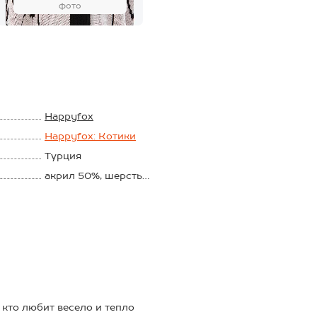
фото
Happyfox
Happyfox: Котики
Турция
акрил 50%, шерсть
30%, хлопок 20%
Вязаный трикотаж
 кто любит весело и тепло