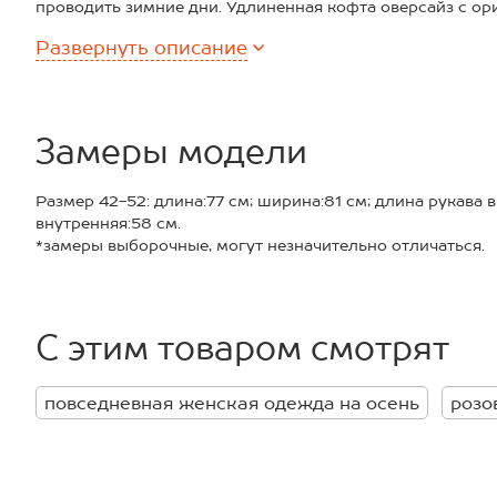
проводить зимние дни. Удлиненная кофта оверсайз с о
уютом каждый день.
Развернуть
описание
Вязаный трикотаж с хлопком, шерстью и акрилом в сост
которые необходимы в холодное время года. Идеальное 
приятным на ощупь и стойким к износу.
Свободный крой, длинные рукава и спущенное плечо п
вид, а забавный рисунок котики добавляют уникальности
Замеры модели
Трикотажная кофта с застежкой на пуговицы подойдет 
комфорт и немного веселья. Она идеальна для уютных в
Размер 42-52: длина:77 см; ширина:81 см; длина рукава 
городу. Благодаря универсальному размеру кардиган п
внутренняя:58 см.
фигуры.
*замеры выборочные, могут незначительно отличаться.
Модель Анастасия, рост 175 см, параметры 90-62-90 см.
42-52.
С этим товаром смотрят
повседневная женская одежда на осень
розо