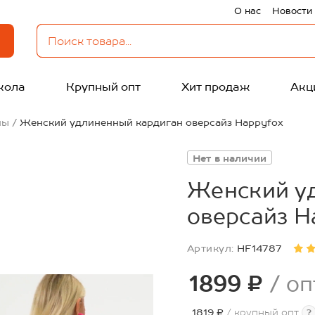
О нас
Новости
кола
Крупный опт
Хит продаж
Акц
ны
Женский удлиненный кардиган оверсайз Happyfox
Нет в наличии
Женский у
оверсайз H
Артикул:
HF14787
1899 ₽
/ оп
1819 ₽
/ крупный опт
?