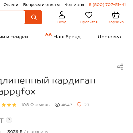
Оплата
Вопросы и ответы
Контакты
8 (800) 707-51-41
Нравится
Корзина
Вход
ии и скидки
Наш бренд
Доставка
длиненный кардиган
appyfox
108 Отзывов
4647
27
т
?
3039 ₽
/ в розницу