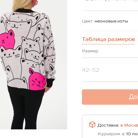
Цвет:
неоновые.коты
Таблица размеров
Размер
42-52
До
Доставка:
в
Моск
Курьером:
с 10 по