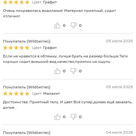
Цвет:
Графит
Очень понравилась водолазка! Материал приятный, сидит
отлично!
0
0
05 июля 2026
Покупатель (Wildberries)
Цвет:
Графит
Если не нравится в обтяжку, лучше брать на размер больше.Теги
хорошо сидит,внешний вид,качество,приятно на ощупь
0
0
05 июля 2026
Покупатель (Wildberries)
Цвет:
Малахит
Достоинства: Приятный телу, И цвет Всё супер,думаю ещё заказать,
дочке.
0
0
04 июля 2026
Покупатель (Wildberries)