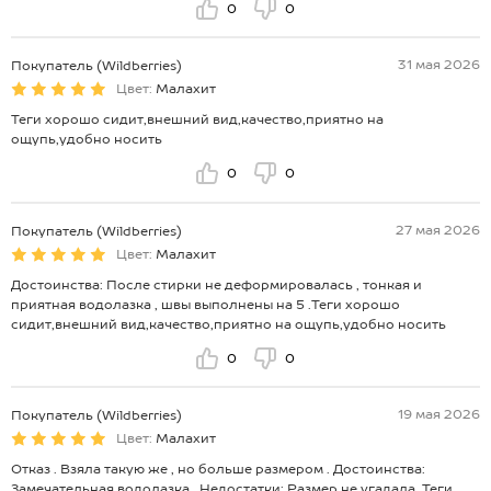
0
0
31 мая 2026
Покупатель (Wildberries)
Цвет:
Малахит
Теги хорошо сидит,внешний вид,качество,приятно на
ощупь,удобно носить
0
0
27 мая 2026
Покупатель (Wildberries)
Цвет:
Малахит
Достоинства: После стирки не деформировалась , тонкая и
приятная водолазка , швы выполнены на 5 .Теги хорошо
сидит,внешний вид,качество,приятно на ощупь,удобно носить
0
0
19 мая 2026
Покупатель (Wildberries)
Цвет:
Малахит
Отказ . Взяла такую же , но больше размером . Достоинства:
Замечательная водолазка . Недостатки: Размер не угадала .Теги