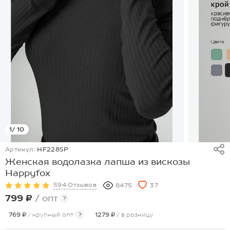
1
/ 10
Артикул:
HF228SP
Женская водолазка лапша из вискозы
Happyfox
594 Отзывов
8475
37
799 ₽
/ опт
?
769 ₽
/ крупный опт
?
1279 ₽
/ в розницу