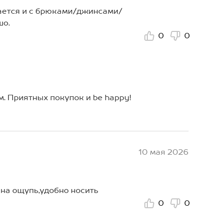
ается и с брюками/джинсами/
шо.
0
0
м. Приятных покупок и be happy!
10 мая 2026
 на ощупь,удобно носить
0
0