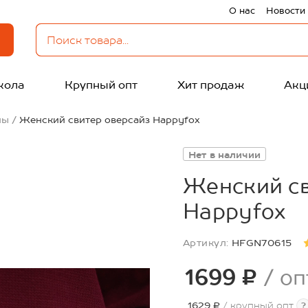
О нас
Новости
кола
Крупный опт
Хит продаж
Акц
ны
Женский свитер оверсайз Happyfox
Нет в наличии
Женский св
Happyfox
Артикул:
HFGN70615
1699 ₽
/ оп
1629 ₽
/ крупный опт
?