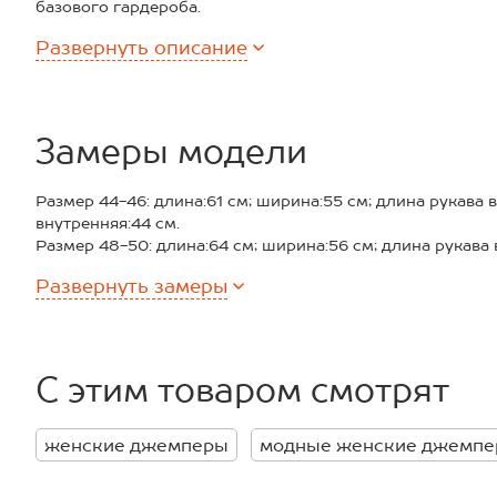
базового гардероба.
Преимущества:
Развернуть
описание
— вязаный трикотаж мягкий, приятный к телу и долгове
— длинные рукава защищают от ветра и сохраняют тепло
— универсальный прямой силуэт подойдёт для женщин 
— декоративный шов на плечах создает интересный акце
— благодаря отделке горловины, манжет и низа в рубч
Замеры модели
к телу;
— однотонный бордовый джемпер отлично подходит для
Размер 44-46: длина:61 см; ширина:55 см; длина рукава 
повседневных выходов и уютных вечеров дома.
внутренняя:44 см.
Тёплый джемпер — это стиль, комфорт и практичность в
Размер 48-50: длина:64 см; ширина:56 см; длина рукава 
внутренняя:45 см.
Развернуть
замеры
*замеры выборочные, могут незначительно отличаться
С этим товаром смотрят
женские джемперы
модные женские джемп