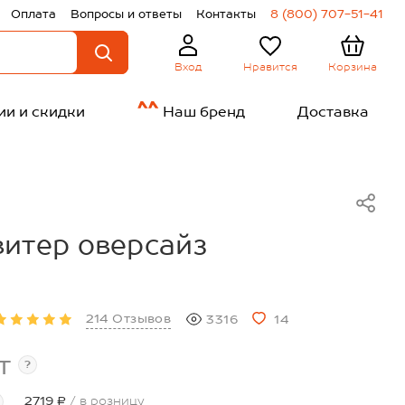
Оплата
Вопросы и ответы
Контакты
8 (800) 707-51-41
Нравится
Корзина
Вход
ии и скидки
Наш бренд
Доставка
итер оверсайз
214 Отзывов
3316
14
т
?
2719 ₽
/ в розницу