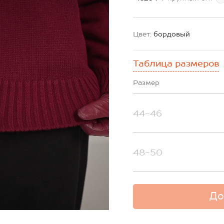
Цвет:
бордовый
Таблица размеров
Размер
44-46
48-50
До