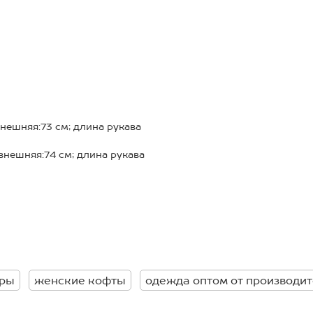
чный;
;
с любым типом фигуры;
нт;
ик модель комфортно прилегает
 прогулок осенью и зимой,
внешняя:73 см; длина рукава
 одной модели.
внешняя:74 см; длина рукава
еры
женские кофты
одежда оптом от производи