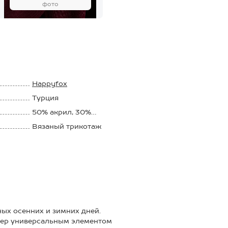
фото
Happyfox
Турция
50% акрил, 30%
шерсть, 20% хлопок
Вязаный трикотаж
ых осенних и зимних дней.
пер универсальным элементом