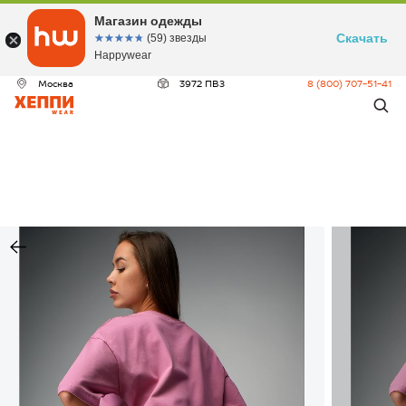
Магазин одежды
Скачать
☆☆☆☆☆
★★★★★
(59) звезды
Happywear
Москва
3972 ПВЗ
8 (800) 707-51-41
ДЕО