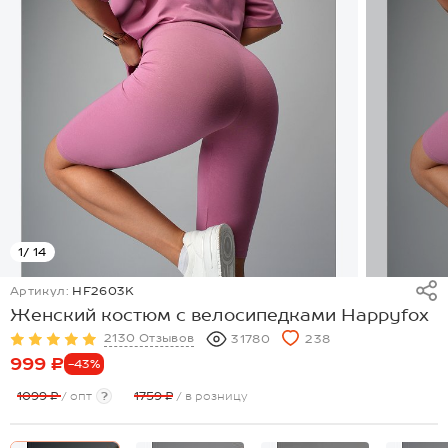
1
/ 14
Артикул:
HF2603K
Женский костюм с велосипедками Happyfox
2130 Отзывов
31780
238
999 ₽
-43%
1099 ₽
/ опт
?
1759 ₽
/ в розницу