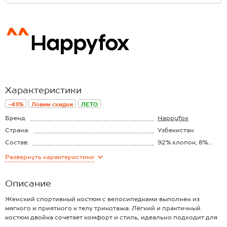
Характеристики
-43%
Ловим скидки
ЛЕТО
Бренд
Happyfox
Страна:
Узбекистан
Состав:
92% хлопок, 8%
эластан
Материал:
Кулирная гладь
Развернуть
характеристики
Плотность ткани:
190 г/м2
Описание
Женский спортивный костюм с велосипедками выполнен из
мягкого и приятного к телу трикотажа. Лёгкий и практичный
костюм двойка сочетает комфорт и стиль, идеально подходит для
повседневных образов, фитнеса и прогулок летом.