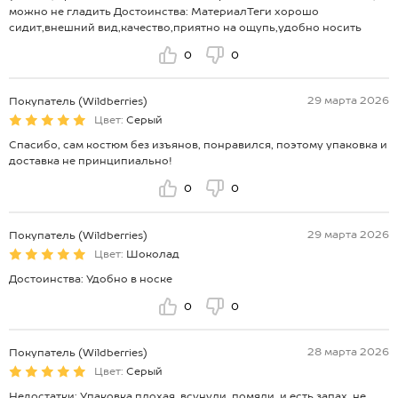
можно не гладить Достоинства: МатериалТеги хорошо
сидит,внешний вид,качество,приятно на ощупь,удобно носить
0
0
29 марта 2026
Покупатель (Wildberries)
Цвет:
Серый
Спасибо, сам костюм без изъянов, понравился, поэтому упаковка и
доставка не принципиально!
0
0
29 марта 2026
Покупатель (Wildberries)
Цвет:
Шоколад
Достоинства: Удобно в носке
0
0
28 марта 2026
Покупатель (Wildberries)
Цвет:
Серый
Недостатки: Упаковка плохая, всунули, помяли, и есть запах, не