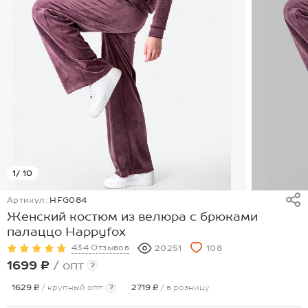
1
/ 10
Артикул:
HFG084
Женский костюм из велюра с брюками
палаццо Happyfox
434 Отзывов
20251
108
1699 ₽
/ опт
?
1629 ₽
/ крупный опт
?
2719 ₽
/ в розницу