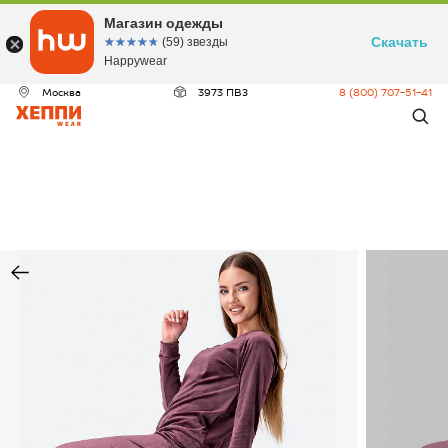
Магазин одежды
Скачать
☆☆☆☆☆
★★★★★
(59) звезды
Happywear
Москва
3973 ПВЗ
8 (800) 707-51-41
ДЕО