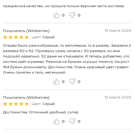
прекрасное качество, но пришла только верхняя часть костюма
0
0
13 марта 2026
Покупатель (Wildberries)
Цвет:
Серый
Отзывы были разнообразные, то маломерка, то в размер. Заказала 2
размера 50 и 52. Примерку сразу начала с 50 размера, он мне
подошёл идеально. 52 даже не открывала. И теперь добавляю, что
костюм идёт в размер. Резинка на брюках хорошо тянется. На рост
164 брюки длинноваты. Достоинства: Очень красивый цвет графит.
Очень приятен к телу, мягенький.
0
0
12 марта 2026
Покупатель (Wildberries)
Цвет:
Серый
Достоинства: Отличный удобный, супер
0
0