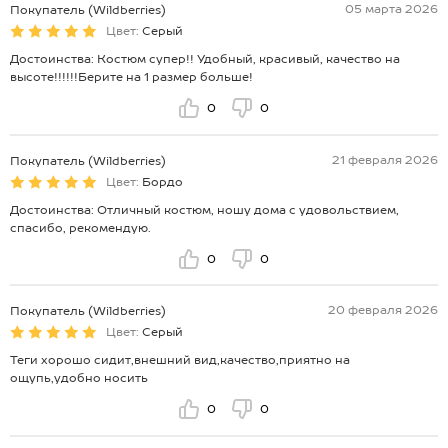
05 марта 2026
Покупатель (Wildberries)
Цвет:
Серый
Достоинства: Костюм супер!! Удобный, красивый, качество на
высоте!!!!!!Берите на 1 размер больше!
0
0
21 февраля 2026
Покупатель (Wildberries)
Цвет:
Бордо
Достоинства: Отличный костюм, ношу дома с удовольствием,
спасибо, рекомендую.
0
0
20 февраля 2026
Покупатель (Wildberries)
Цвет:
Серый
Теги хорошо сидит,внешний вид,качество,приятно на
ощупь,удобно носить
0
0