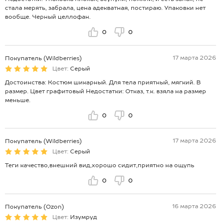
стала мерять, забрала, цена адекватная, постираю. Упаковки нет
вообще. Черный целлофан.
0
0
17 марта 2026
Покупатель (Wildberries)
Цвет:
Серый
Достоинства: Костюм шикарный. Для тела приятный, мягкий. В
размер. Цвет графитовый Недостатки: Отказ, т.к. взяла на размер
меньше.
0
0
17 марта 2026
Покупатель (Wildberries)
Цвет:
Серый
Теги качество,внешний вид,хорошо сидит,приятно на ощупь
0
0
16 марта 2026
Покупатель (Ozon)
Цвет:
Изумруд