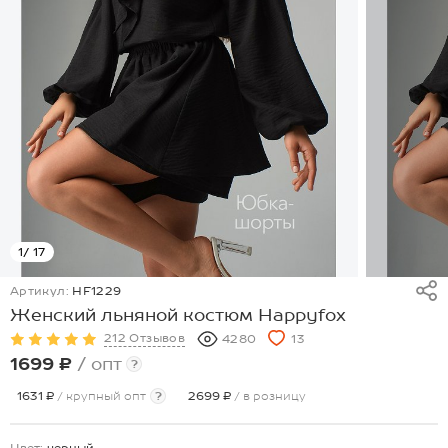
1
/ 17
Артикул:
HF1229
Женский льняной костюм Happyfox
212 Отзывов
4280
13
1699 ₽
/ опт
?
1631 ₽
/ крупный опт
?
2699 ₽
/ в розницу