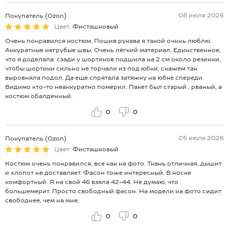
08 июля 2026
Покупатель (Ozon)
Цвет:
Фисташковый
Очень понравился костюм. Пошив рукава я такой очннь люблю.
Аккуратные негрубые швы. Очень лёгкий материал. Единственное,
что я доделала: сзади у шортиков подшила на 2 см около резинки,
чтобы шортики сильно не торчали из под юбки, скажем так
выровняла подол. Да еще спрятала затяжку на юбке спереди.
Видимо кто-то неаккуратно померил. Пакет был старый , рваный, а
костюм обалденный.
0
0
05 июля 2026
Покупатель (Ozon)
Цвет:
Фисташковый
Костюм очень понравился, все как на фото. Ткань отличная, дышит
и хлопот не доставляет. Фасон тоже интересный. В носке
комфортный. Я на свой 46 взяла 42-44. Не думаю, что
большемерит. Просто свободный фасон. На модели на фото сидит
свободнее, чем на мне.
0
0