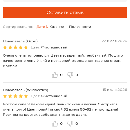
размер 42-44.
Оставить отзыв
Сортировать по:
Дате
Оценке
Полезности
22 июля 2026
Покупатель (Ozon)
Цвет:
Фисташковый
Очень очень понравился. Цвет насыщенный, необычный. Пошито
качественно лен лёгкий и не жаркий, хорошо для жарких стран.
Костюм
0
0
13 июля 2026
Покупатель (Wildberries)
Цвет:
Фисташковый
Костюм супер! Рекомендую! Ткань тонкая и лёгкая. Смотрится
очень круто! Цвет яркий!на свой 52 взяла 50-52 не прогадала!
Резинка на шортах свободная нигде не давит.
0
0