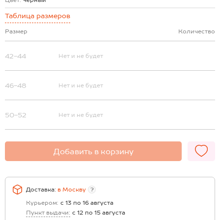
Цвет:
черный
Таблица размеров
Размер
Количество
42-44
Нет и не будет
46-48
Нет и не будет
50-52
Нет и не будет
Добавить в корзину
Доставка:
в
Москву
?
Курьером:
с 13 по 16 августа
Пункт выдачи:
с 12 по 15 августа