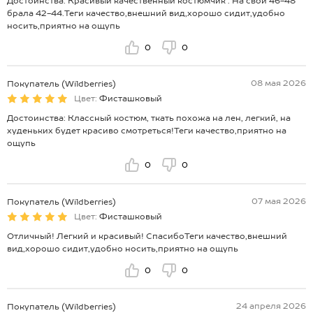
Достоинства: Красивый качественный костюмчик . На свой 46-48
брала 42-44.Теги качество,внешний вид,хорошо сидит,удобно
носить,приятно на ощупь
0
0
08 мая 2026
Покупатель (Wildberries)
Цвет:
Фисташковый
Достоинства: Классный костюм, ткать похожа на лен, легкий, на
худеньких будет красиво смотреться!Теги качество,приятно на
ощупь
0
0
07 мая 2026
Покупатель (Wildberries)
Цвет:
Фисташковый
Отличный! Легкий и красивый! СпасибоТеги качество,внешний
вид,хорошо сидит,удобно носить,приятно на ощупь
0
0
24 апреля 2026
Покупатель (Wildberries)