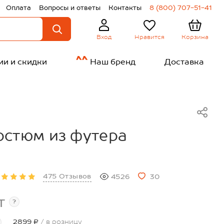
Оплата
Вопросы и ответы
Контакты
8 (800) 707-51-41
Нравится
Корзина
Вход
ии и скидки
Наш бренд
Доставка
стюм из футера
475 Отзывов
4526
30
т
?
2899 ₽
/ в розницу