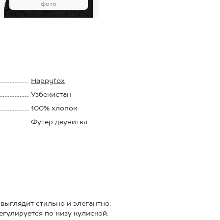
фото
Happyfox
Узбекистан
100% хлопок
Футер двунитка
225 г/м2
выглядит стильно и элегантно.
гулируется по низу кулиской.