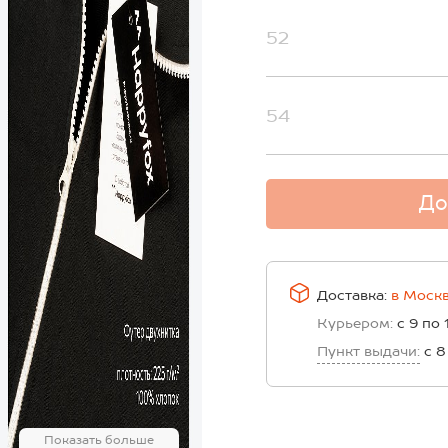
52
54
До
Доставка:
в
Моск
Курьером:
с 9 по 
Пункт выдачи:
с 8
Показать больше