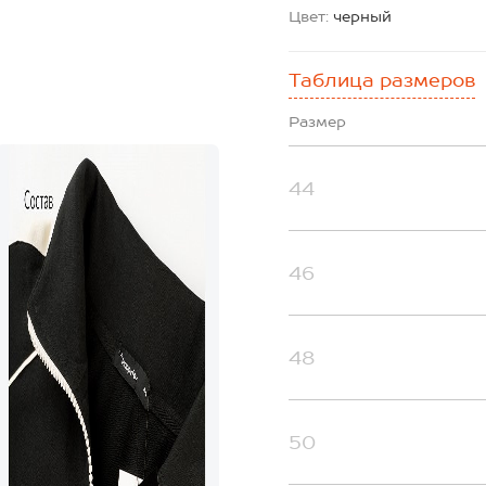
Цвет:
черный
Таблица размеров
Размер
44
46
48
50