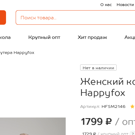
О нас
Новости
кола
Крупный опт
Хит продаж
Акц
утера Happyfox
Нет в наличии
Женский ко
Happyfox
Артикул:
HFSM2146
1799 ₽
/ оп
1729 ₽
/ крупный опт
?