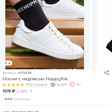
1
/ 4
Артикул:
HF0238
Носки с надписью Happyfox
409 Отзывов
52625
151
109 ₽
/ опт
?
169 ₽
/ в розницу
Цвет:
все.норм.черный