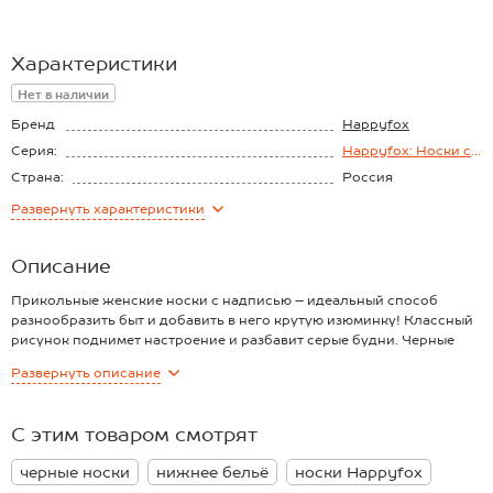
Характеристики
Нет в наличии
Бренд
Happyfox
Серия:
Happyfox: Носки с
надписями
Страна:
Россия
Состав:
80% хлопок, 3%
Развернуть
характеристики
эластан, 17%
полиамид
Описание
Прикольные женские носки с надписью – идеальный способ
разнообразить быт и добавить в него крутую изюминку! Классный
рисунок поднимет настроение и разбавит серые будни. Черные
носки для женщин и мужчин выполнены из нежного хлопка,
Развернуть
описание
подойдут для подростков.
Носки классической длины выполнены из приятного к телу
хлопкового трикотажа, который позволяет стопе дышать и
С этим товаром смотрят
идеален для лета и весны. Благодаря эластану и полиамиду в
составе носочки отлично тянутся и сохраняют форму даже после
черные носки
нижнее бельё
носки Happyfox
частых стирок.