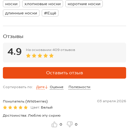
Длинные трикотажные носки аккуратно облегают ноги благодаря
носки
хлопковые носки
короткие носки
плотной вязке и удобной эластичной резинке. Высокие носки с
прикольным рисунком идеальны для повседневных образов и
длинные носки
#Ещё
станут отличным решением для спорта.
Демисезонные носки подойдут для летних и весенних прогулок,
спортивных пробежек и фотосессий. Они станут оригинальным и
приятным подарком!
Отзывы
4.9
На основании
409 отзывов
Оставить отзыв
Сортировать по:
Дате
Оценке
Полезности
03 апреля 2026
Покупатель (Wildberries)
Цвет:
Белый
Достоинства: Люблю эту снрию
0
0