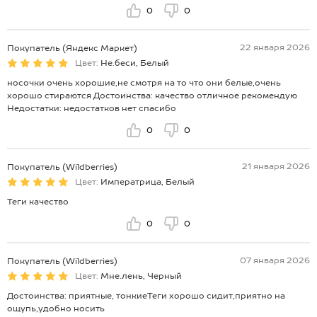
0
0
22 января 2026
Покупатель (Яндекс Маркет)
Цвет:
Не.беси, Белый
носочки очень хорошие,не смотря на то что они белые,очень
хорошо стираются Достоинства: качество отличное рекомендую
Недостатки: недостатков нет спасибо
0
0
21 января 2026
Покупатель (Wildberries)
Цвет:
Императрица, Белый
Теги качество
0
0
07 января 2026
Покупатель (Wildberries)
Цвет:
Мне.лень, Черный
Достоинства: приятные, тонкиеТеги хорошо сидит,приятно на
ощупь,удобно носить